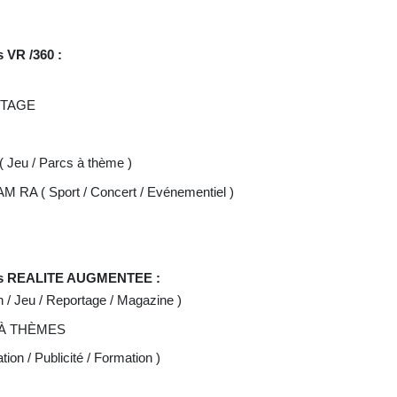
s VR /360 :
RTAGE
eu / Parcs à thème )
A ( Sport / Concert / Evénementiel )
ories REALITE AUGMENTEE :
 Jeu / Reportage / Magazine )
À THÈMES
 / Publicité / Formation )