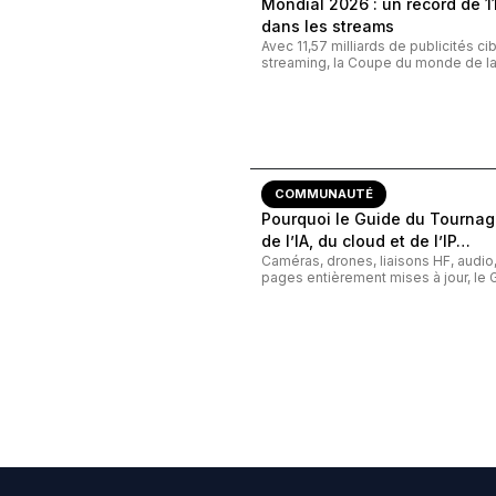
Mondial 2026 : un record de 11,
dans les streams
Avec 11,57 milliards de publicités c
streaming, la Coupe du monde de la 
COMMUNAUTÉ
Pourquoi le Guide du Tournage
de l’IA, du cloud et de l’IP…
Caméras, drones, liaisons HF, audi
pages entièrement mises à jour, le G