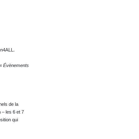
en4ALL.
 « Évènements
els de la
 – les 6 et 7
ition qui