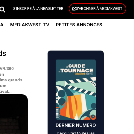
S'INSCRIRE À LA NEWSLETTER
S'ABONNER À MEDIAKWEST
DA
MEDIAKWEST TV
PETITES ANNONCES
ds
 VR/360
 en
films grands
rum
val...
DERNIER NUMÉRO
Découvrez toutes les