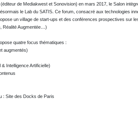
(éditeur de Mediakwest et Sonovision) en mars 2017, le Salon intègr
désormais le Lab du SATIS. Ce forum, consacré aux technologies inn
pose un village de start-ups et des conférences prospectives sur le
elle, Réalité Augmentée…)
opose quatre focus thématiques :
s et augmentés)
Intelligence Artificielle)
 contenus
u : Site des Docks de Paris