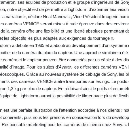
ameron, ses équipes de production et le groupe d’ingénieurs de Son
on, notre objectif est de permettre à Lightstorm d’exprimer leur vision
 la narration », déclare Neal Manowitz, Vice-Président Imagerie num
 les caméras VENICE seront mises à rude épreuve dans des enviro
de la caméra offre une flexibilité et une liberté absolues permettant de
et les objectifs les plus adaptés aux exigences du tournage ».
htstorm a débuté en 1999 et a abouti au développement d’un système 
 boîtier de la caméra du bloc du capteur. Une approche similaire a ét
e caméra et le capteur peuvent être connectés par un câble à des dis
alité d’image. Pour les suites d’
Avatar
, les différentes caméras VEN
éréoscopiques. Grâce au nouveau système de câblage de Sony, les b
éments des caméras VENICE à être transportés sur les rigs. Le poids
ron 1,3 kg par bloc de capteur. En réduisant ainsi le poids et en amél
ipe de Lightstorm auront la possibilité de filmer avec plus de flexibil
st une parfaite illustration de l’attention accordée à nos clients : n
t cohérents, puis nous les prenons en considération lors du dévelo
ary, Responsable marketing pour les caméras de cinéma chez Sony. « 