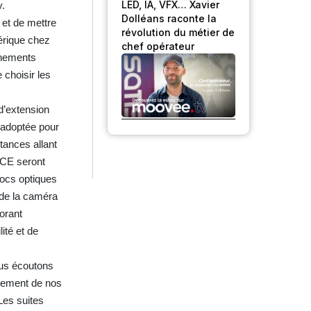
LED, IA, VFX… Xavier
y.
Dolléans raconte la
 et de mettre
révolution du métier de
érique chez
chef opérateur
nnements
 choisir les
d’extension
é adoptée pour
tances allant
ICE seront
locs optiques
 de la caméra
iorant
ité et de
ous écoutons
ppement de nos
Les suites