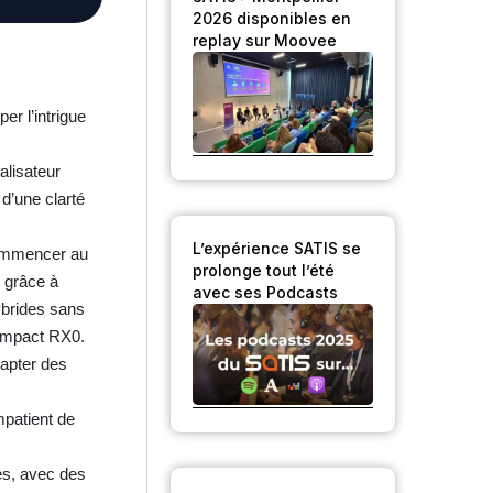
2026 disponibles en
replay sur Moovee
r l’intrigue
alisateur
d’une clarté
L’expérience SATIS se
commencer au
prolonge tout l’été
 grâce à
avec ses Podcasts
ybrides sans
compact RX0.
capter des
mpatient de
es, avec des