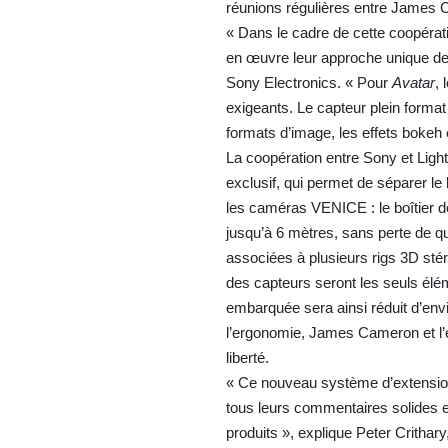
réunions régulières entre James C
« Dans le cadre de cette coopérati
en œuvre leur approche unique de
Sony Electronics. « Pour
Avatar
,
exigeants. Le capteur plein format 
formats d’image, les effets bokeh 
La coopération entre Sony et Lig
exclusif, qui permet de séparer le
les caméras VENICE : le boîtier d
jusqu’à 6 mètres, sans perte de qu
associées à plusieurs rigs 3D st
des capteurs seront les seuls él
embarquée sera ainsi réduit d’envi
l’ergonomie, James Cameron et l’équ
liberté.
« Ce nouveau système d’extension e
tous leurs commentaires solides e
produits », explique Peter Crith