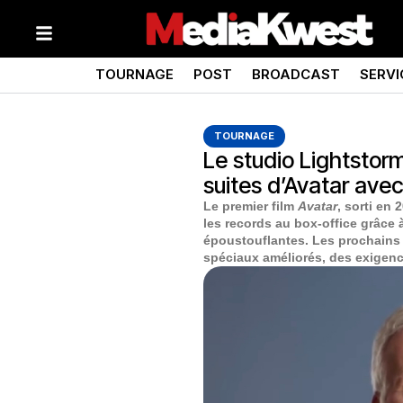
TOURNAGE
POST
BROADCAST
SERVI
TOURNAGE
Le studio Lightsto
suites d’Avatar ave
Le premier film
Avatar
, sorti en
les records au box-office grâce 
époustouflantes. Les prochains f
spéciaux améliorés, des exigenc