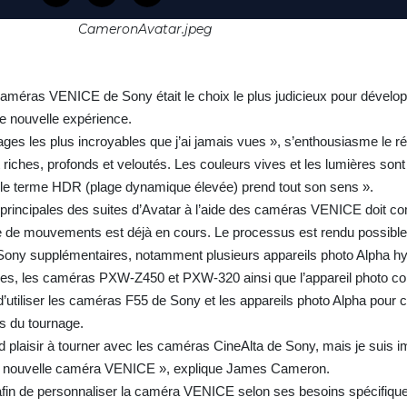
CameronAvatar.jpeg
améras VENICE de Sony était le choix le plus judicieux pour développe
ute nouvelle expérience.
es les plus incroyables que j’ai jamais vues », s’enthousiasme le ré
iches, profonds et veloutés. Les couleurs vives et les lumières sont 
s, le terme HDR (plage dynamique élevée) prend tout son sens ».
 principales des suites d’Avatar à l’aide des caméras VENICE doit 
e de mouvements est déjà en cours. Le processus est rendu possible
 Sony supplémentaires, notamment plusieurs appareils photo Alpha h
eables, les caméras PXW-Z450 et PXW-320 ainsi que l’appareil photo 
d’utiliser les caméras F55 de Sony et les appareils photo Alpha pour 
s du tournage.
nd plaisir à tourner avec les caméras CineAlta de Sony, mais je suis i
 nouvelle caméra VENICE », explique James Cameron.
fin de personnaliser la caméra VENICE selon ses besoins spécifiqu