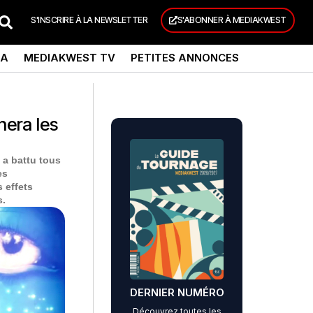
S'INSCRIRE À LA NEWSLETTER
S'ABONNER À MEDIAKWEST
DA
MEDIAKWEST TV
PETITES ANNONCES
nera les
 a battu tous
es
 effets
s.
DERNIER NUMÉRO
Découvrez toutes les