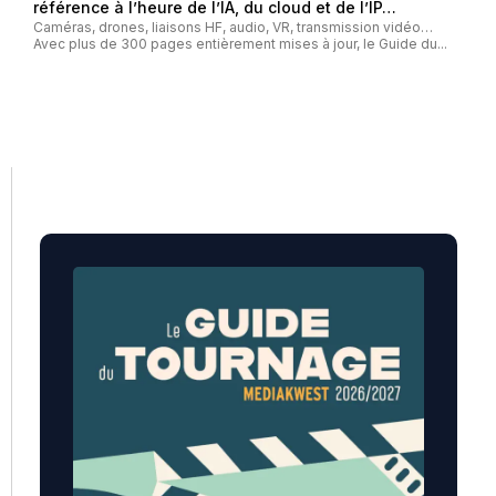
référence à l’heure de l’IA, du cloud et de l’IP…
Caméras, drones, liaisons HF, audio, VR, transmission vidéo…
Avec plus de 300 pages entièrement mises à jour, le Guide du...