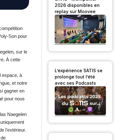
2026 disponibles en
replay sur Moovee
compétition
 Poly-Son pour
egelen, sur le
re. À cette
L’expérience SATIS se
ul espace, à
prolonge tout l’été
avec ses Podcasts
ngue, et notre
nsi gagner en
gé pour nous
olas Naegelen
à uniquement
e l’extérieur.
 de