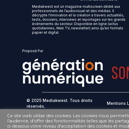
Mediakwest est un magazine multiscreen dédié aux
professionnels de l’audiovisuel et des médias. Il
décrypte l’innovation et la création à travers actualités,
tests, dossiers, interviews et reportages sur les grands
événements du secteur. Disponible en ligne (actus
quotidiennes, Web TV, newsletter) ainsi qu’en formats
papier et digital.
Proposé Par
© 2025 Mediakwest. Tous droits
Mentions 
réservés.
Ce site web utilise des cookies. Les cookies nous permett
DONNEES PERSONNELLES
l’audience, d’offrir des fonctionnalités telles que les part
ci-dessous votre niveau d’acceptation des cookies et modi