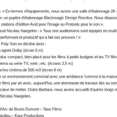
 : « En termes d’équipements, nous avons une salle d’étalonnage 2K 
ec un pupitre d’étalonnage Blackmagic Design Resolve. Nous dispos
tations d’édition Avid pour l’image ou Protools pour le son ».
rsuit Nicolas Naegelen : « Tous nos auditoriums sont équipés en multi
 performant et productif qui a fait ses preuves ! »
 Poly-Son se décline ainsi :
 agréé Dolby (écran 5 m)
lus compact, bien placé pour les films à petits budgets et les TV fil
néma ou série TV, web ; etc. (écrans 2,5 m)
ynchro cinéma de 500 m3 (écran 8 m)
r un environnement convivial avec une ambiance ‘comme à la maiso
 films par an avec, aujourd’hui, une dominante de travaux liés au so
e cœur de métier. Outre
Barbara
, nous avons accueilli d’autres longs
 Nicolas Naegelen.
d’Arc
de Bruno Dumont – Taos Films
ardieu – Kare Productions