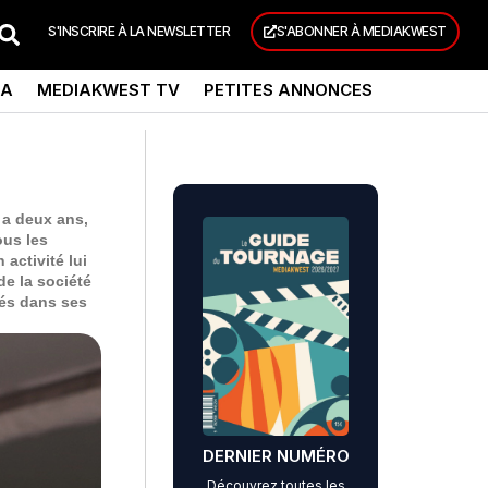
S'INSCRIRE À LA NEWSLETTER
S'ABONNER À MEDIAKWEST
DA
MEDIAKWEST TV
PETITES ANNONCES
 a deux ans,
ous les
activité lui
de la société
sés dans ses
DERNIER NUMÉRO
Découvrez toutes les