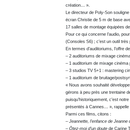
création… ».
Le directeur de Poly-Son souligne
écran Christie de 5 m de base av
17 salles de montage équipées de s
Pour ce qui concerne l’audio, pou
(Consoles S6) ; c’est un outil très
En termes d’auditoriums, l’offre de
– 2 auditoriums de mixage cinéma
– 1 auditorium de mixage cinéma p
– 3 studios TV 5+1 : mastering ci
– 1 auditorium de bruitage/posts
« Nous avons souhaité développe
gérons à peu près une trentaine de
puisqu’historiquement, c’est notr
présentés à Cannes… », rappelle
Parmi ces films, citons :
–
Jeannette, l’enfance de Jeanne 
–
Ôtez-moi d’un doute
de Carine T