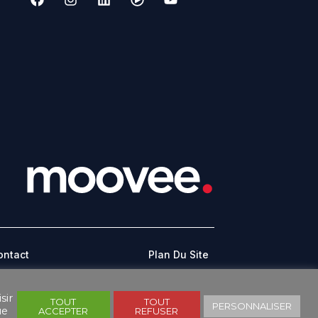
ontact
Plan Du Site
CONDITIONS GÉNÉRALES D’UTILISATION
sir
TOUT
TOUT
PERSONNALISER
ue
ACCEPTER
REFUSER