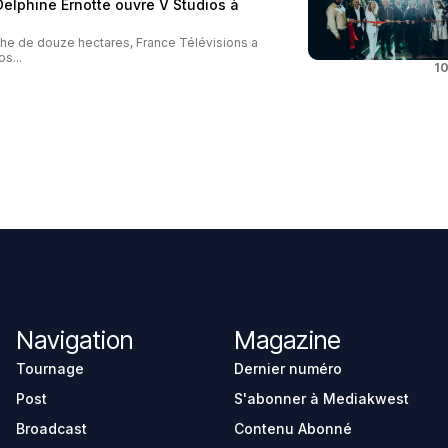
 Delphine Ernotte ouvre V Studios à
iche de douze hectares, France Télévisions a
s...
10
Navigation
Magazine
Tournage
Dernier numéro
Post
S'abonner à Mediakwest
Broadcast
Contenu Abonné