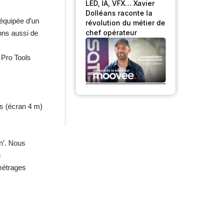
LED, IA, VFX… Xavier
Dolléans raconte la
équipée d’un
révolution du métier de
chef opérateur
ons aussi de
 Pro Tools
ms (écran 4 m)
n’. Nous
n
 métrages