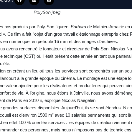
/06/2017
PolySon.jpeg
s postproduits par Poly-Son figurent
Barbara
de Mathieu Amalric en 
 ». Ce film a fait l’objet d’un gros travail d’étalonnage entrepris chez
 en numérique, en pellicule 16 mm et des images d’archives.
us avons rencontré le fondateur et directeur de Poly-Son, Nicolas Na
technique (CST) où il était présent cette année en tant que partenai
ciété.
ition en créant un lieu où tous les services sont concentrés sur un se
Billancourt à la grande époque du cinéma. Le montage est une étape lo
une valeur ajoutée pour les réalisateurs et producteurs qui peuvent ai
fort de vie. À l’origine, nous étions à Joinville, nous avons déména
ent de Paris en 2010 », explique Nicolas Naegelen.
e grandes surfaces disponibles. Aujourd’hui, ils se sont étendus. Nic
’accueil est d’environ 1500 m² avec 10 salariés permanents qui sont l
 en effet 100 % orientée services : les équipes de création viennent d
ommander des personnes, mais nous n’imposons pas de techniciens