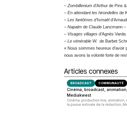
–
Zombillenium
d’Arthur de Pins 
–
En attendant les hirondelles
de 
–
Les fantômes d’Ismaël
d’Arnaud
–
Napalm
de Claude Lanzmann –
–
Visages villages
d’Agnès Varda 
–
Le vénérable W.
de Barbet Schr
« Nous sommes heureux d’avoir p
nous avons la volonté forte de res
Articles connexes
BROADCAST
COMMUNAUTÉ
Cinéma, broadcast, animation,
Mediakwest
Cinéma, production live, animation, 
la pause estivale de la rédaction, M