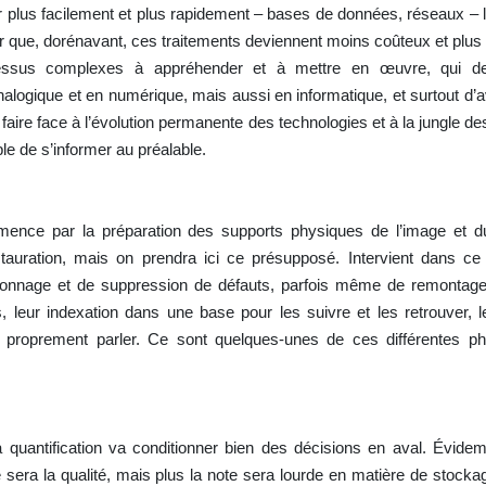
 plus facilement et plus rapidement – bases de données, réseaux – l
er que, dorénavant, ces traitements deviennent moins coûteux et plus
essus complexes à appréhender et à mettre en œuvre, qui d
logique et en numérique, mais aussi en informatique, et surtout d’a
aire face à l’évolution permanente des technologies et à la jungle de
ble de s’informer au préalable.
ence par la préparation des supports physiques de l’image et du
uration, mais on prendra ici ce présupposé. Intervient dans ce
alonnage et de suppression de défauts, parfois même de remontage.
leur indexation dans une base pour les suivre et les retrouver, leu
e à proprement parler. Ce sont quelques-unes de ces différentes p
la quantification va conditionner bien des décisions en aval. Évide
sera la qualité, mais plus la note sera lourde en matière de stocka