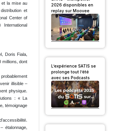
 et la mise au
2026 disponibles en
istribution et
replay sur Moovee
ional Center of
nternational
, Doris Fiala,
millions, dont
L’expérience SATIS se
prolonge tout l’été
va probablement
avec ses Podcasts
nir illisible –
ent physique.
utions : « La
ne, témoignage
’accessibilité.
– étalonnage,