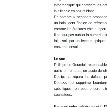
infographique qui corrigera les d
inutilisable en noir et blanc.
De nombreux scanners proposent u
un bain, dont l’indice de réfract
comme les éraflures côté support
Il ne faut pas oublier la numérisati
faite soit par un lecteur optiqu
convertie ensuite.
Le son
Philippe Le Gourdiol, responsable
outils de restauration audio de
Declip, qui répare les défauts 
Debuzz, qui supprime bourdonne
spécifiques, on peut encore ci
souhaitées.
Espaces colorimétriques et LU