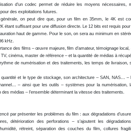
ilisation d’un codec permet de réduire les moyens nécessaires,
our des exploitations futures.
générale, on peut dire que, pour un film en 35mm, le 4K est con
 2K étant suffisant pour une diffusion directe. Le 12 bits est requis po
stauration haut de gamme. Pour le son, on sera au minimum en stéréo
 96 kHz.
rtance des films – œuvre majeure, film d’amateur, témoignage local, a
TV, cinéma, master de référence – et la quantité de médias à récupé
 rythme de numérisation et des traitements, les temps de livraison, 
la quantité et le type de stockage, son architecture – SAN, NAS… – 
annel… – ainsi que les outils – systèmes pour la numérisation, la
on des médias – l’ensemble déterminant la vitesse des traitements.
cé par présenter les problèmes du film : aux dégradations d’usure
res, détérioration des perforations – s’ajoutent les dégradati
humidité, rétreint, séparation des couches du film, collures fragil