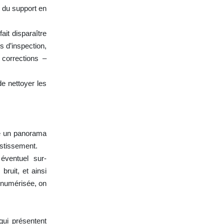
 du support en
ait disparaître
s d’inspection,
 corrections –
de nettoyer les
te un panorama
estissement.
 éventuel sur-
bruit, et ainsi
e numérisée, on
ui présentent