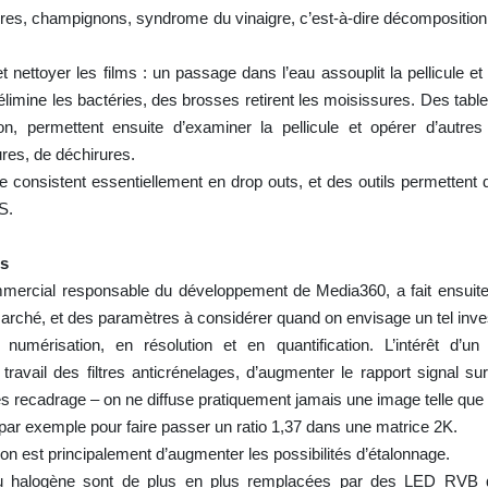
ures, champignons, syndrome du vinaigre, c’est-à-dire décomposition
 nettoyer les films : un passage dans l’eau assouplit la pellicule et f
 élimine les bactéries, des brosses retirent les moisissures. Des table
, permettent ensuite d’examiner la pellicule et opérer d’autres
ures, de déchirures.
e consistent essentiellement en drop outs, et des outils permettent 
S.
rs
mmercial responsable du développement de Media360, a fait ensui
arché, et des paramètres à considérer quand on envisage un tel inv
umérisation, en résolution et en quantification. L’intérêt d’un
 travail des filtres anticrénelages, d’augmenter le rapport signal sur 
rès recadrage – on ne diffuse pratiquement jamais une image telle qu
 par exemple pour faire passer un ratio 1,37 dans une matrice 2K.
tion est principalement d’augmenter les possibilités d’étalonnage.
ou halogène sont de plus en plus remplacées par des LED RVB q