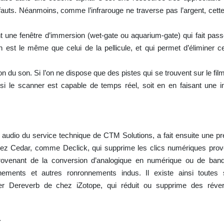
éfauts. Néanmoins, comme l’infrarouge ne traverse pas l’argent, cett
ne fenêtre d’immersion (wet-gate ou aquarium-gate) qui fait passe
ion est le même que celui de la pellicule, et qui permet d’éliminer c
.
on du son. Si l’on ne dispose que des pistes qui se trouvent sur le film
e, si le scanner est capable de temps réel, soit en en faisant une 
 audio du service technique de CTM Solutions, a fait ensuite une pr
 chez Cedar, comme Declick, qui supprime les clics numériques pro
provenant de la conversion d’analogique en numérique ou de ban
ments et autres ronronnements indus. Il existe ainsi toutes so
ter Dereverb de chez iZotope, qui réduit ou supprime des réver
T