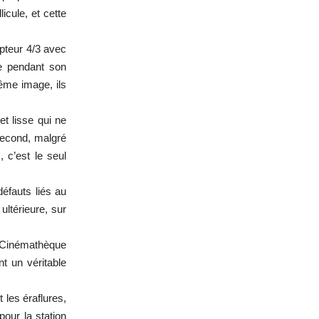
icule, et cette
apteur 4/3 avec
le pendant son
ême image, ils
et lisse qui ne
 second, malgré
 c’est le seul
défauts liés au
ultérieure, sur
a Cinémathèque
t un véritable
 les éraflures,
our la station