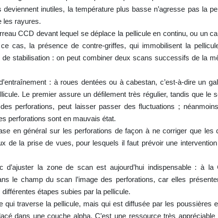
es deviennent inutiles, la température plus basse n’agresse pas la pell
e les rayures.
rreau CCD devant lequel se déplace la pellicule en continu, ou un c
 ce cas, la présence de contre-griffes, qui immobilisent la pellicu
e de stabilisation : on peut combiner deux scans successifs de la m
e d’entraînement : à roues dentées ou à cabestan, c’est-à-dire un gal
licule. Le premier assure un défilement très régulier, tandis que le
des perforations, peut laisser passer des fluctuations ; néanmoins,
es perforations sont en mauvais état.
 base en général sur les perforations de façon à ne corriger que les 
 de la prise de vues, pour lesquels il faut prévoir une intervention 
c d’ajuster la zone de scan est aujourd’hui indispensable : à l
ns le champ du scan l’image des perforations, car elles présenten
différentes étapes subies par la pellicule.
ui traverse la pellicule, mais qui est diffusée par les poussières et
acé dans une couche alpha. C’est une ressource très appréciable p