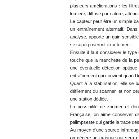
plusieurs améliorations : les filtr
lumière, diffuse par nature, atténu
Le capteur peut être un simple ba
un entraînement alternatif. Dans
analyse, apporte un gain sensibl
se superposeront exactement.
Ensuite il faut considérer le typ
touche que la manchette de la pel
une éventuelle détection optique 
entraînement qui convient quand l
Quant à la stabilisation, elle se
défilement du scanner, et non ceux
une station dédiée.
La possibilité de zoomer et don
Française, on aime conserver da
palimpseste qui garde la trace des 
Au moyen d’une source infrarouge q
on génère un masque qui sera pl