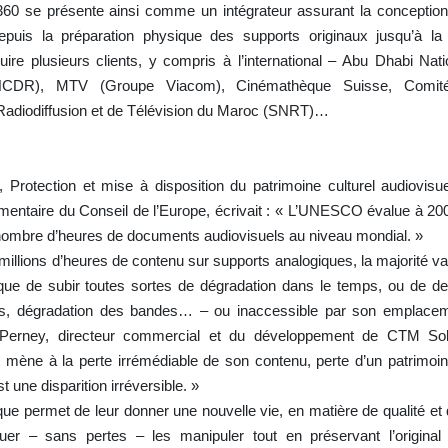
60 se présente ainsi comme un intégrateur assurant la conception
epuis la préparation physique des supports originaux jusqu’à la d
éduire plusieurs clients, y compris à l’international – Abu Dhabi Nat
CDR), MTV (Groupe Viacom), Cinémathèque Suisse, Comité I
Radiodiffusion et de Télévision du Maroc (SNRT)…
otection et mise à disposition du patrimoine culturel audiovisuel
entaire du Conseil de l’Europe, écrivait : « L’UNESCO évalue à 200 
 nombre d’heures de documents audiovisuels au niveau mondial. »
 millions d’heures de contenu sur supports analogiques, la majorité 
isque de subir toutes sortes de dégradation dans le temps, ou de deve
pes, dégradation des bandes… – ou inaccessible par son emplacem
Perney, directeur commercial et du développement de CTM Sol
t mène à la perte irrémédiable de son contenu, perte d’un patrimoi
t une disparition irréversible. »
ue permet de leur donner une nouvelle vie, en matière de qualité et d
er – sans pertes – les manipuler tout en préservant l’original 