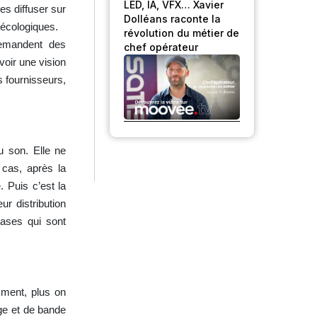
LED, IA, VFX… Xavier
es diffuser sur
Dolléans raconte la
 écologiques.
révolution du métier de
emandent des
chef opérateur
voir une vision
s fournisseurs,
 son. Elle ne
 cas, après la
 Puis c’est la
r distribution
hases qui sont
mment, plus on
ge et de bande