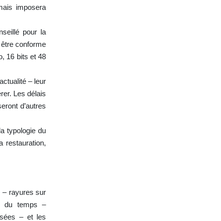
 mais imposera
seillé pour la
ur être conforme
, 16 bits et 48
ctualité – leur
rer. Les délais
seront d’autres
la typologie du
 restauration,
 – rayures sur
ons du temps –
isées – et les