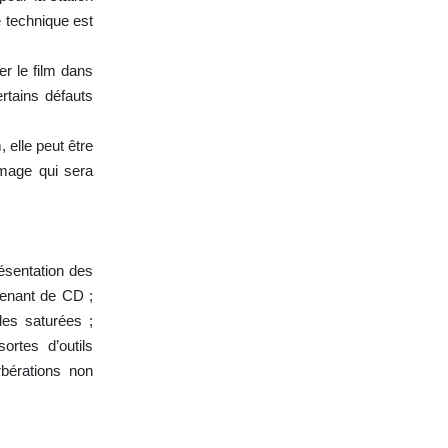
e technique est
r le film dans
ertains défauts
, elle peut être
image qui sera
ésentation des
venant de CD ;
des saturées ;
rtes d’outils
bérations non