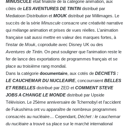
MINUSCULE
était finaliste de la catégorie animation, aux
côtés de
LES AVENTURES DE TINTIN
distribué par
Mediatoon Distribution et
MOUK
distribué par Millimages. Le
succès de la série
Minuscule
consacre une créativité narrative
qui mélange animation et prises de vues réelles. L’animation
française sait aussi mettre en valeur des marques fortes, à
l’instar de
Mouk
, coproduite avec Disney UK ou des
Aventures de Tintin
. On peut souligner que l’animation reste le
fer de lance des exportations de programmes français et se
place au troisième rang mondial.
Dans la catégorie
documentaire
, aux cotés de
DECHETS :
LE CAUCHEMAR DU NUCLEAIRE
, concourraient
BELLES
ET REBELLES
distribué par ZED et
COMMENT STEVE
JOBS A CHANGE LE MONDE
distribué par Upside
Télévision. Le 25ème anniversaire de Tchernobyl et l’accident
de Fukushima ont vu apparaître de nombreux programmes
consacrés au nucléaire… Cependant,
Déchet : le cauchemar
du nucléaire
a trouvé sa place sur le marché international