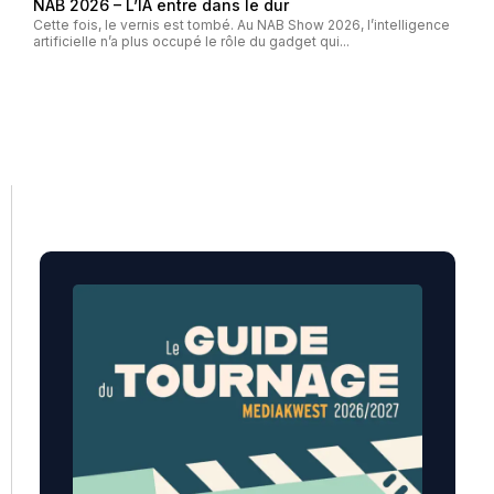
NAB 2026 – L’IA entre dans le dur
Cette fois, le vernis est tombé. Au NAB Show 2026, l’intelligence
artificielle n’a plus occupé le rôle du gadget qui...