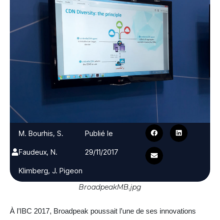
M. Bourhis, S.
Publié le
Faudeux, N.
29/11/2017
Klimberg, J. Pigeon
BroadpeakMB.jpg
À l’IBC 2017, Broadpeak poussait l’une de ses innovations