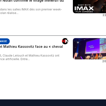
 Nolan confirme le virage immersif du
s dans les salles IMAX dès son premier week-
an réalise...
22
NAGE
et Mathieu Kassovitz face au « cheval
26, Claude Lelouch et Mathieu Kassovitz ont
e artificielle. Entre...
20