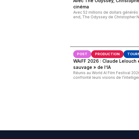
Avec The Odyssey, Christopher
cinéma
Avec 52 millions de dollars généré
end, The Odyssey de Christopher Nol
POST
PRODUCTION
TOUR
WAiFF 2026 : Claude Lelouch 
sauvage » de l’IA
Réunis au World AI Film Festival 20
confronté leurs visions de l’intelligenc