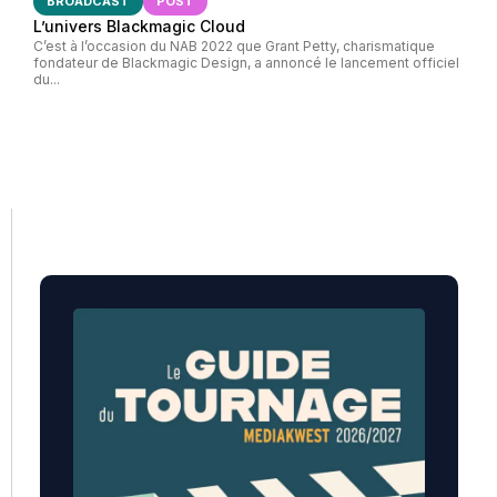
BROADCAST
POST
L’univers Blackmagic Cloud
C’est à l’occasion du NAB 2022 que Grant Petty, charismatique
fondateur de Blackmagic Design, a annoncé le lancement officiel
du...