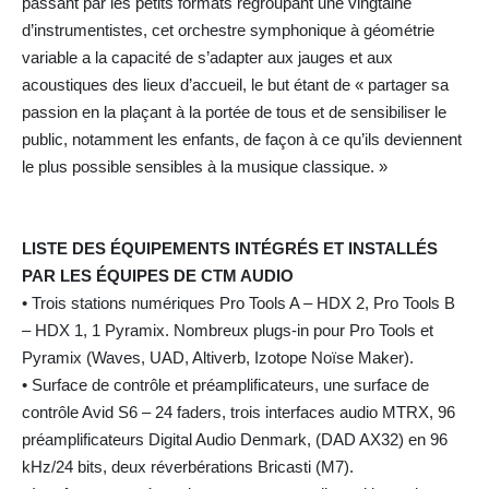
passant par les petits formats regroupant une vingtaine
d’instrumentistes, cet orchestre symphonique à géométrie
variable a la capacité de s’adapter aux jauges et aux
acoustiques des lieux d’accueil, le but étant de « partager sa
passion en la plaçant à la portée de tous et de sensibiliser le
public, notamment les enfants, de façon à ce qu’ils deviennent
le plus possible sensibles à la musique classique. »
LISTE DES ÉQUIPEMENTS INTÉGRÉS ET INSTALLÉS
PAR LES ÉQUIPES DE CTM AUDIO
• Trois stations numériques Pro Tools A – HDX 2, Pro Tools B
– HDX 1, 1 Pyramix. Nombreux plugs-in pour Pro Tools et
Pyramix (Waves, UAD, Altiverb, Izotope Noïse Maker).
• Surface de contrôle et préamplificateurs, une surface de
contrôle Avid S6 – 24 faders, trois interfaces audio MTRX, 96
préamplificateurs Digital Audio Denmark, (DAD AX32) en 96
kHz/24 bits, deux réverbérations Bricasti (M7).