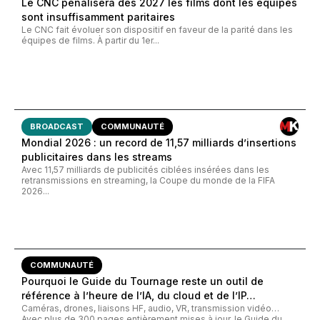
Le CNC pénalisera dès 2027 les films dont les équipes
sont insuffisamment paritaires
Le CNC fait évoluer son dispositif en faveur de la parité dans les
équipes de films. À partir du 1er...
BROADCAST
COMMUNAUTÉ
Mondial 2026 : un record de 11,57 milliards d’insertions
publicitaires dans les streams
Avec 11,57 milliards de publicités ciblées insérées dans les
retransmissions en streaming, la Coupe du monde de la FIFA
2026...
COMMUNAUTÉ
Pourquoi le Guide du Tournage reste un outil de
référence à l’heure de l’IA, du cloud et de l’IP…
Caméras, drones, liaisons HF, audio, VR, transmission vidéo…
Avec plus de 300 pages entièrement mises à jour, le Guide du...