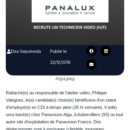
Elsa Sepulveda
Publié le
22/12/2016
Alga.jpeg
Rattaché(e) au responsable de l’atelier vidéo, Philippe
Valognes, le(a) candidat(e) choisi(e) bénéficiera d’un statut
d’employé(e) en CDI à temps plein (35 h/ semaine). Il (elle)
sera basé(e) chez Panavision Alga, à Aubervilliers (93) ou tout
autre site d’exploitation de Panavision France. Des
déplacements sont à envisager (clientèle, tournages,