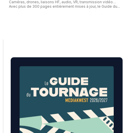
Caméras, drones, liaisons HF, audio, VR, transmission vidéo…
Avec plus de 300 pages entièrement mises à jour, le Guide du...