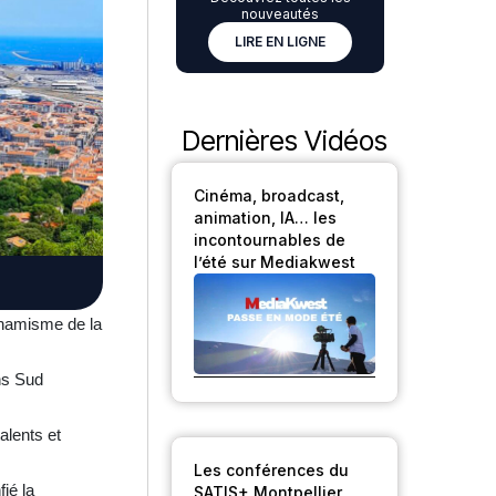
nouveautés
LIRE EN LIGNE
Dernières Vidéos
Cinéma, broadcast,
animation, IA… les
incontournables de
l’été sur Mediakwest
dynamisme de la
ons Sud
alents et
Les conférences du
é la
SATIS+ Montpellier