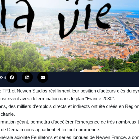
023
 TF1 et Newen Studios réaffirment leur position d’acteurs clés du 
t s’inscrivent avec détermination dans le plan “France 2030”.
ens, des milliers d’emplois directs et indirects ont été créés en Régi
citanie.
ormation géant, permettra d’accélérer l’émergence de très nombreux t
e de Demain nous appartient et Ici tout commence.
nérale adjointe Feuilletons et séries longues de Newen France, a confi