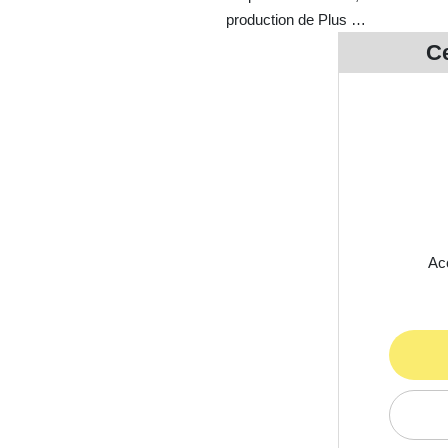
production de Plus …
Ce
Acc