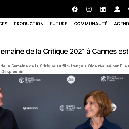
CES
PRODUCTION
FUTURS
COMMUNAUTÉ
AGEN
Semaine de la Critique 2021 à Cannes est
e la Semaine de la Critique au film français Olga réalisé par Elie
e Desplechin.