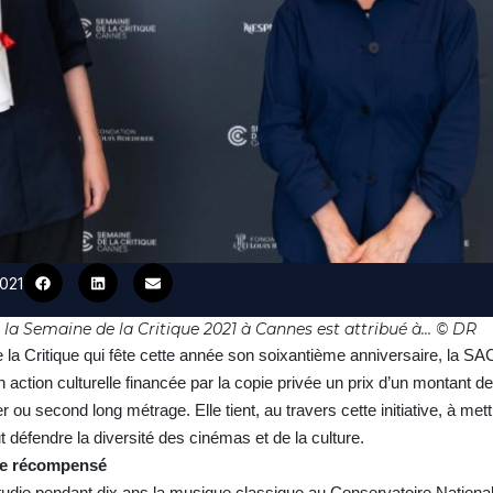
2021
 la Semaine de la Critique 2021 à Cannes est attribué à… © DR
e la Critique qui fête cette année son soixantième anniversaire, la S
tion culturelle financée par la copie privée un prix d’un montant d
ou second long métrage. Elle tient, au travers cette initiative, à met
t défendre la diversité des cinémas et de la culture.
de récompensé
udie pendant dix ans la musique classique au Conservatoire National