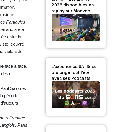
2026 disponibles en
mation, il
replay sur Moovee
plusieurs
es Particules
.
cénario a été
lée entre la
liste, couvre
e violoniste
tre face à face,
L’expérience SATIS se
prolonge tout l’été
n désir
avec ses Podcasts
n-Paul Salomé,
la période
 d’auteurs
e rattrapage :
Langlois, Paris