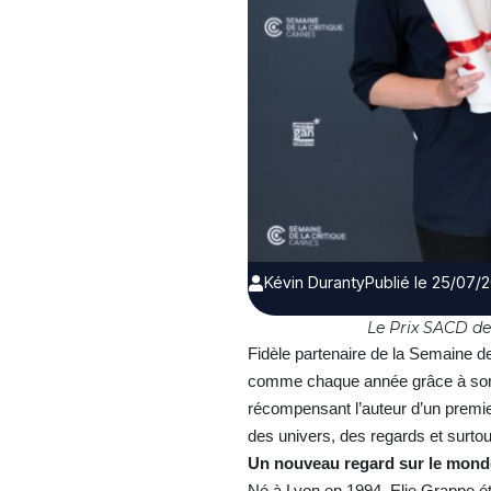
Kévin Duranty
Publié le 25/07/
Le Prix SACD de
Fidèle partenaire de la Semaine d
comme chaque année grâce à son ac
récompensant l’auteur d’un premier 
des univers, des regards et surtou
Un nouveau regard sur le mon
Né à Lyon en 1994, Elie Grappe ét