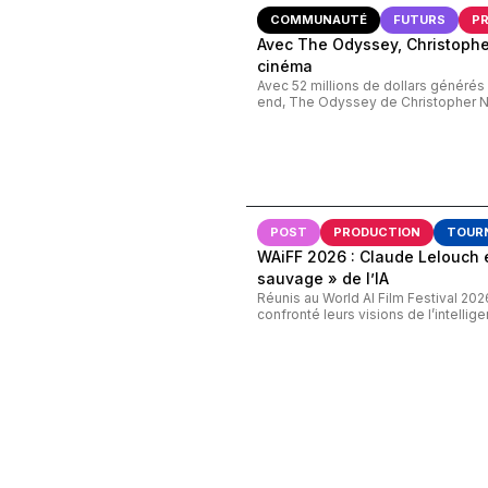
COMMUNAUTÉ
FUTURS
P
Avec The Odyssey, Christopher
cinéma
Avec 52 millions de dollars généré
end, The Odyssey de Christopher Nol
POST
PRODUCTION
TOUR
WAiFF 2026 : Claude Lelouch 
sauvage » de l’IA
Réunis au World AI Film Festival 20
confronté leurs visions de l’intelligenc