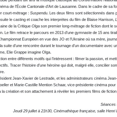
néma de l’École Cantonale d’Art de Lausanne. Dans le cadre de sa for
er court-métrage :
Suspendu
. Les deux films sont sélectionnés dans 
ensuite le casting et coache les interprètes du film de Blaise Harrison,
L
maine de la Critique
Olga
son premier long-métrage de fiction dont le s
. Le film retrace le parcours en 2013 d’une gymnaste de 15 ans tirail
e Championnat Européen en vue des JO et l’Ukraine où sa mère, journa
 suite d’une rencontre durant le tournage d’un documentaire avec un
me, Elie Grappe imagine Olga.
ction entre différents motifs qui l’intéressent : filmer la passion, et met
ectifs. Tracer l’histoire d’une héroïne qui doit, malgré elle, concilier so
re.
ésident Jean-Xavier de Lestrade, et les administrateurs cinéma Jea
oeller et Marie-Castille Mention Schaar, vice-présidente cinéma pour 
 la création et son attachement à révéler les premiers films de fiction
Séances d
Jeudi 29 juillet à 21h30, Cinémathèque française, salle Henri 