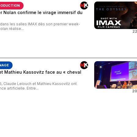
RODUCTION
 Nolan confirme le virage immersif du
s dans les salles IMAX dès son premier week-
an réalise...
22
NAGE
et Mathieu Kassovitz face au « cheval
26, Claude Lelouch et Mathieu Kassovitz ont
e artificielle. Entre...
20