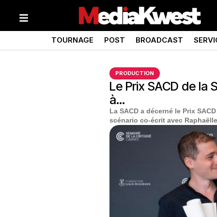
TOURNAGE
POST
BROADCAST
SERVI
PRODUCTION
Le Prix SACD de la 
à…
La SACD a décerné le Prix SACD d
scénario co-écrit avec Raphaëll