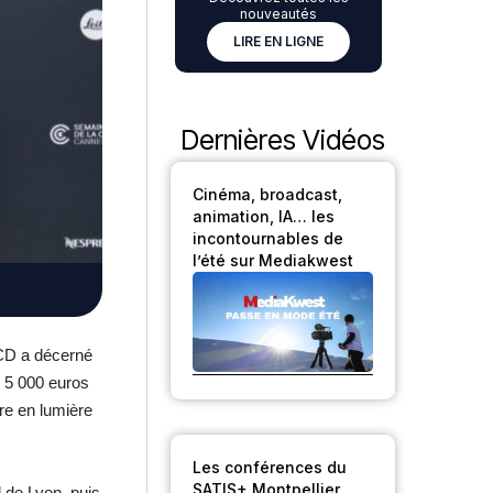
nouveautés
LIRE EN LIGNE
Dernières Vidéos
Cinéma, broadcast,
animation, IA… les
incontournables de
l’été sur Mediakwest
ACD a décerné
e 5 000 euros
tre en lumière
Les conférences du
SATIS+ Montpellier
 de Lyon, puis