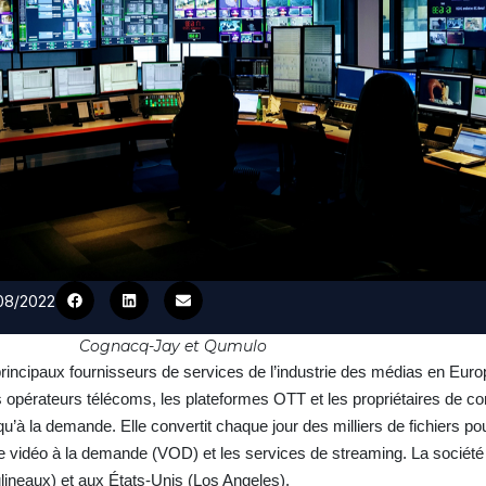
/08/2022
Cognacq-Jay et Qumulo
incipaux fournisseurs de services de l’industrie des médias en Euro
les opérateurs télécoms, les plateformes OTT et les propriétaires de c
i qu’à la demande. Elle convertit chaque jour des milliers de fichiers pou
s de vidéo à la demande (VOD) et les services de streaming. La socié
ineaux) et aux États-Unis (Los Angeles).