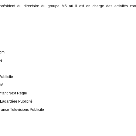
président du directoire
du groupe M6 où il est en
charge des activités com
com
ie
ublicité
ité
tant Next Régie
 Lagardère Publicité
ance Télévisions Publicité