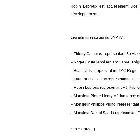
Robin Leproux est actuellement vice 
développement.
Les administrateurs du SNPTV :
– Thierry Cammas représentant Be Via
– Roger Coste représentant Canal+ Rég
– Béatrice Isal représentant TMC Régie
– Laurent Eric Le Lay
représentant TF1 P
–
Robin Leproux
représentant
M6 Public
–
Monsieur Pierre-Henry Médan représen
– Monsieur Philippe Pignol représentant
– Monsieur Daniel Saada représentant Fr
http://snptv.org