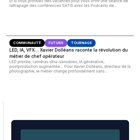
Et si vous profitiez des vacances pour vous offrir une séance de
rattrapage des conférences SATIS avec les Podcasts de...
COMMUNAUTÉ
FUTURS
TOURNAGE
LED, IA, VFX… Xavier Dolléans raconte la révolution du
métier de chef opérateur
LED pilotée, caméras ultra-sensibles, IA générative,
postproduction augmentée… Pour Xavier Dolléans, directeur de la
photographie, le métier change profondément sans...