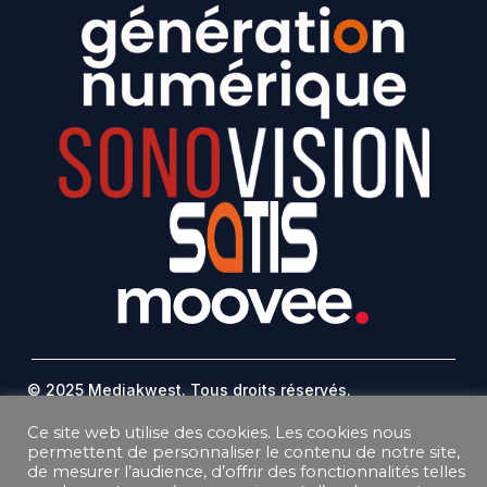
© 2025 Mediakwest. Tous droits réservés.
Mentions Légales
Ce site web utilise des cookies. Les cookies nous
FAQ
permettent de personnaliser le contenu de notre site,
Contact
de mesurer l’audience, d’offrir des fonctionnalités telles
Plan Du Site