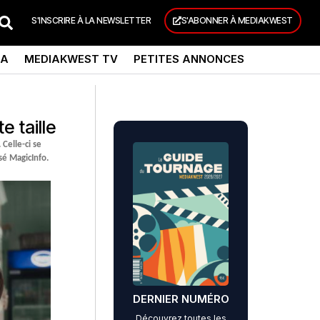
S'INSCRIRE À LA NEWSLETTER
S'ABONNER À MEDIAKWEST
DA
MEDIAKWEST TV
PETITES ANNONCES
 taille
Celle-ci se
sé MagicInfo.
DERNIER NUMÉRO
Découvrez toutes les