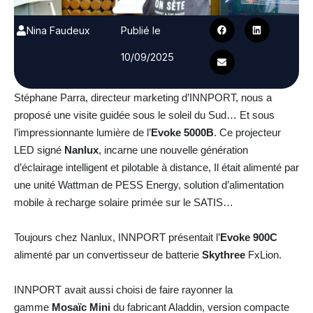
Nina Faudeux
Publié le
10/09/2025
Stéphane Parra, directeur marketing d’INNPORT, nous a
proposé une visite guidée sous le soleil du Sud… Et sous
l’impressionnante lumière de l’
Evoke 5000B
. Ce projecteur
LED signé
Nanlux
, incarne une nouvelle génération
d’éclairage intelligent et pilotable à distance, Il était alimenté par
une unité
Wattman de PESS Energy, solution d’alimentation
mobile à recharge solaire primée sur le SATIS…
Toujours chez Nanlux, INNPORT présentait l’
Evoke 900C
alimenté par un convertisseur de batterie
Skythree
FxLion.
INNPORT avait aussi choisi de faire rayonner la
gamme
Mosaïc Mini
du fabricant Aladdin, version compacte