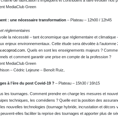
 chaîne de fabrication s’impliquent et contribuent à faire évoluer nos
ident MediaClub Green
ent : une nécessaire transformation
– Plateau – 12h00 / 12h45
et réglementaires
oile la nécessité – tant économique que réglementaire et climatique –
aux enjeux environnementaux. Cette étude sera dévoilée à l’automne 
.ecoprod.com.
Quels en sont les enseignements majeurs ? Comment
nnels et comment garantir une prise en compte de la profession ?
ident MediaClub Green
hison – Cédric Lejeune – Benoît Ruiz,
es à l’ère du post Covid-19 ?
– Plateau – 15h30 / 16h15
t tous les tournages. Comment prendre en charge les mesures et nouvel
quipes techniques, les comédiens ? Quelle est la position des assura
es nouvelles technologies (tournage hybride, incrustation et décors v
uvent-elles faciliter la reprise des tournages et apporter plus de sé