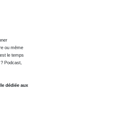
nner
aire ou même
est le temps
t ? Podcast,
lle dédiée aux