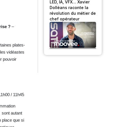
LED, IA, VFX… Xavier
Dolléans raconte la
révolution du métier de
chef opérateur
rise ?
–
taines plates-
 les vidéastes
ur pouvoir
11h00 / 11h45
sommation
… sont autant
n place que si