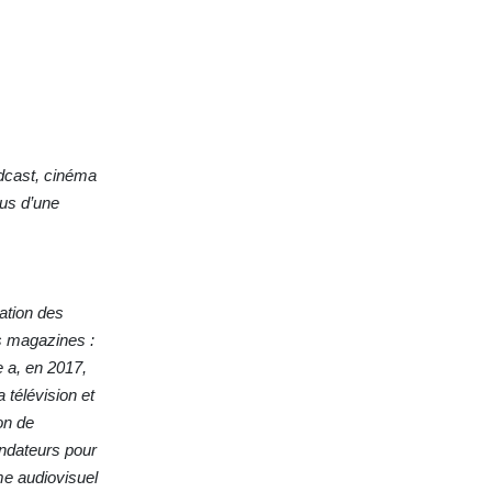
adcast, cinéma
us d’une
ation des
is magazines :
 a, en 2017,
 télévision et
on de
ndateurs pour
me audiovisuel