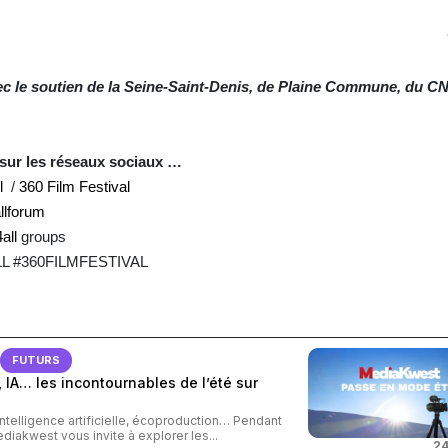
c le soutien de la Seine-Saint-Denis, de Plaine Commune, du CN
sur les réseaux sociaux …
l
/
360 Film Festival
lforum
all
groups
L #360FILMFESTIVAL
FUTURS
 IA… les incontournables de l’été sur
intelligence artificielle, écoproduction… Pendant
ediakwest vous invite à explorer les...
24