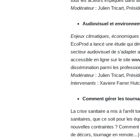
tous les acteurs impliqués dans la
Modérateur
: Julien Tricart, Prés
Audiovisuel et environnem
Enjeux climatiques, économiques 
EcoProd a lancé une étude qui dév
secteur audiovisuel de s’adapter 
accessible en ligne sur le site
www
dissémination parmi les professio
Modérateur
: Julien Tricart, Prés
Intervenants
: Xaviere Farrer Hutc
Comment gérer les tournag
La crise sanitaire a mis à l’arrê
sanitaires, que ce soit pour les é
nouvelles contraintes ? Comment l
de décors, tournage en remote…) pe