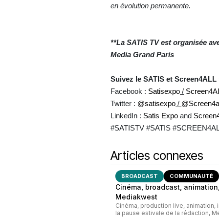
en évolution permanente.
**La SATIS
TV est organisée ave
Media Grand Paris
Suivez le SATIS et Screen4ALL 
Facebook :
Satisexpo
/
Screen4Al
Twitter :
@satisexpo
/
@Screen4al
LinkedIn :
Satis Expo
and
Screen4
#SATISTV #SATIS #SCREEN4AL
Articles connexes
BROADCAST
COMMUNAUTÉ
Cinéma, broadcast, animation,
Mediakwest
Cinéma, production live, animation, 
la pause estivale de la rédaction, M