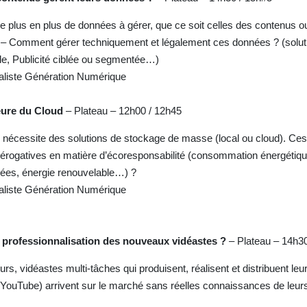
de plus en plus de données à gérer, que ce soit celles des contenus 
s – Comment gérer techniquement et légalement ces données ? (solut
lle, Publicité ciblée ou segmentée…)
aliste Génération Numérique
eure du Cloud
– Plateau – 12h00 / 12h45
 nécessite des solutions de stockage de masse (local ou cloud). Ces
rérogatives en matière d’écoresponsabilité (consommation énergétiq
isées, énergie renouvelable…) ?
aliste Génération Numérique
rofessionnalisation des nouveaux vidéastes ?
– Plateau – 14h3
rs, vidéastes multi-tâches qui produisent, réalisent et distribuent le
ouTube) arrivent sur le marché sans réelles connaissances de leurs 