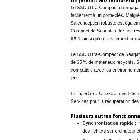
Un produit aux nombreux po
Le SSD Ultra-Compact de Seagate e
facilement à un porte-clés. Malgré s
Sa conception robuste est égale
Compact de Seagate offre une rési
IP54, ainsi qu’un revêtement amov
Le SSD Ultra-Compact de Seagate 
de 35 % de matériaux recyclés.
S
compatible avec les environnement
jeux
.
Enfin, le SSD Ultra-Compact de Se
Services pour la récupération de
Plusieurs autres fonctionnal
Synchronisation rapide :
i
des fichiers sur ordinateur e