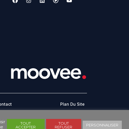
ontact
Plan Du Site
CONDITIONS GÉNÉRALES D’UTILISATION
sir
TOUT
TOUT
PERSONNALISER
ue
ACCEPTER
REFUSER