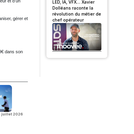
eur et d’un
LED, IA, VFX… Xavier
Dolléans raconte la
révolution du métier de
niser, gérer et
chef opérateur
99€ dans son
 juillet 2026