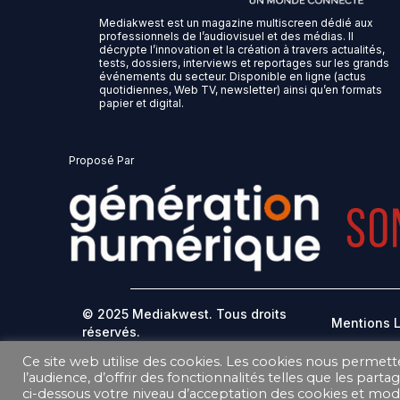
Mediakwest est un magazine multiscreen dédié aux
professionnels de l’audiovisuel et des médias. Il
décrypte l’innovation et la création à travers actualités,
tests, dossiers, interviews et reportages sur les grands
événements du secteur. Disponible en ligne (actus
quotidiennes, Web TV, newsletter) ainsi qu’en formats
papier et digital.
Proposé Par
© 2025 Mediakwest. Tous droits
Mentions 
réservés.
Ce site web utilise des cookies. Les cookies nous permett
DONNEES PERSONNELLES
l’audience, d’offrir des fonctionnalités telles que les part
ci-dessous votre niveau d’acceptation des cookies et modi