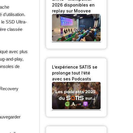
2026 disponibles en
tache
replay sur Moovee
d’utilisation.
 le SSD Ultra-
ière classée
iqué avec plus
lug-and-play,
onsoles de
L’expérience SATIS se
prolonge tout l’été
avec ses Podcasts
a Recovery
sauvegarder