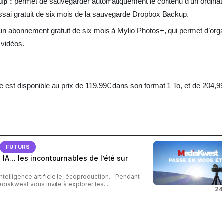
permet de sauvegarder automatiquement le contenu d’un ordinat
up :
ssai gratuit de six mois de la sauvegarde Dropbox Backup
.
n abonnement gratuit de six mois à Mylio Photos+, qui permet d’orga
 vidéos.
 est disponible
au prix de 119,99€ dans son format 1 To, et de 204,
FUTURS
 IA… les incontournables de l’été sur
intelligence artificielle, écoproduction… Pendant
ediakwest vous invite à explorer les...
24