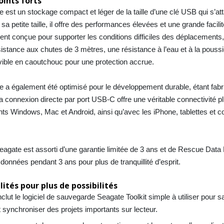
ints forts
st un stockage compact et léger de la taille d’une clé USB qui s’at
a petite taille, il offre des performances élevées et une grande facilité 
ment
conçue pour supporter les conditions difficiles des déplacements,
stance aux chutes de 3 mètres, une résistance à l’eau et à la pouss
ible en caoutchouc pour une protection accrue.
a également été optimisé pour le développement durable, étant fabr
a connexion directe par port USB-C offre une véritable connectivité p
s Windows, Mac et Android, ainsi qu’avec les iPhone, tablettes et c
agate est assorti d’une garantie limitée de 3 ans et de Rescue Dat
s données pendant 3 ans
pour plus de tranquillité d’esprit.
ités pour plus de possibilités
nclut le logiciel de sauvegarde Seagate Toolkit simple à utiliser pour 
t synchroniser des projets importants sur lecteur.