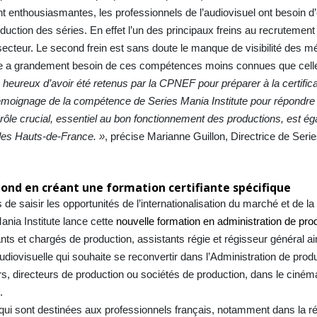
t enthousiasmantes, les professionnels de l’audiovisuel ont besoin d
uction des séries. En effet l’un des principaux freins au recrutement 
cteur. Le second frein est sans doute le manque de visibilité des mét
ielle a grandement besoin de ces compétences moins connues que cell
eureux d’avoir été retenus par la CPNEF pour préparer à la certifi
témoignage de la compétence de Series Mania Institute pour répondre
 rôle crucial, essentiel au bon fonctionnement des productions, est é
des Hauts-de-France. »
, précise Marianne Guillon, Directrice de Seri
pond en créant une formation certifiante spécifique
de saisir les opportunités de l’internationalisation du marché et de l
nia Institute lance cette
nouvelle formation en administration de pro
nts et chargés de production, assistants régie et régisseur général ai
audiovisuelle qui souhaite se reconvertir dans l’Administration de prod
s, directeurs de production ou sociétés de production, dans le ciném
g
.
qui sont destinées aux professionnels français, notamment dans la r