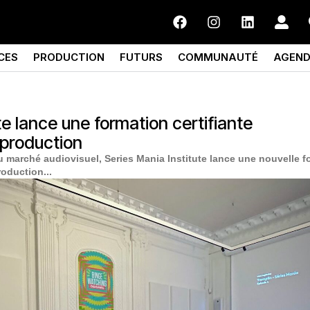
CES
PRODUCTION
FUTURS
COMMUNAUTÉ
AGEN
te lance une formation certifiante
 production
u marché audiovisuel, Series Mania Institute lance une nouvelle f
roduction...