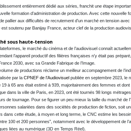
ablissement entièrement dédié aux séries, franchit une étape importa
elle formation d’administration de production. Avec cette nouvelle f
de pallier aux difficultés de recrutement d’un marché en tension ave
st soutenu par Banijay France, acteur clef de la production audiovis
rché sous haute-tension
lateformes, le marché du cinéma et de l’audiovisuel connaît actuelle
dant l’appareil productif des filières françaises n’y était pas préparé
 France 2030, avec sa Grande Fabrique de l’Image.
volume de productions réclame un meilleur accompagnement de l’indus
alisée par la
CPNEF de l’Audiovisuel
publiée en septembre 2023, le
e 19 à 65 ans était estimé à 939, majoritairement des femmes et dont
en que dans la ville de Paris, en 2023, ont été tournés 98 longs métrages
urs de tournage. Pour se figurer un peu mieux la taille du marché de l
sonnes salariées dans des sociétés de production de fiction, soit u
rs dans cette étude, à moyen et long terme, le CNC estime les besoi
entre 100 et 200 personnes”, notamment avec le développement de l’a
iques liées au numérique (3D en Temps Réel).