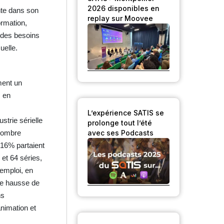
2026 disponibles en
nte dans son
replay sur Moovee
ormation,
c des besoins
uelle.
ment un
, en
L’expérience SATIS se
trie sérielle
prolonge tout l’été
avec ses Podcasts
 nombre
 16% partaient
 et 64 séries,
’emploi, en
ne hausse de
ns
nimation et