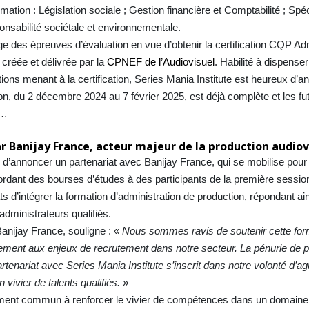
ation : Législation sociale ; Gestion financière et Comptabilité ; Spéci
ponsabilité sociétale et environnementale.
e des épreuves d’évaluation en vue d’obtenir la certification CQP Ad
créée et délivrée par la
CPNEF de l’Audiovisuel
. Habilité à dispenser
tions menant à la certification, Series Mania Institute est heureux d’a
on, du 2 décembre 2024 au 7 février 2025, est déjà complète et les fu
s…
 Banijay France, acteur majeur de la production audiovi
x d’annoncer un partenariat avec Banijay France, qui se mobilise po
cordant des bourses d’études à des participants de la première sessio
 d’intégrer la formation d’administration de production, répondant ai
ministrateurs qualifiés.
anijay France, souligne : «
Nous sommes ravis de soutenir cette for
ement aux enjeux de recrutement dans notre secteur. La pénurie de pro
 partenariat avec Series Mania Institute s’inscrit dans notre volonté d’a
n vivier de talents qualifiés.
»
ment commun à renforcer le vivier de compétences dans un domaine 