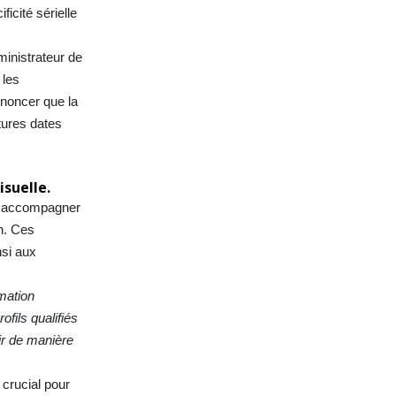
ficité sérielle
ministrateur de
 les
nnoncer que la
tures dates
suelle.
ur accompagner
n. Ces
nsi aux
mation
fils qualifiés
gir de manière
crucial pour