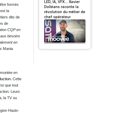
LED, IA, VFX… Xavier
’être formés
Dolléans raconte la
est la
révolution du métier de
chef opérateur
iers dits de
es de
cation CQP en
 aux besoins
galement en
es Mania
a montée en
duction.
Cette
nsi que tout
uction. Leurs
a, la TV ou
égion Hauts-