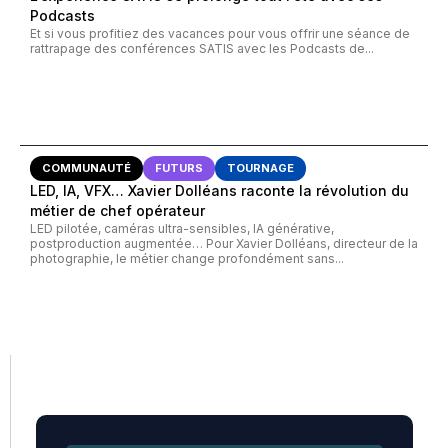
Podcasts
Et si vous profitiez des vacances pour vous offrir une séance de
rattrapage des conférences SATIS avec les Podcasts de...
COMMUNAUTÉ
FUTURS
TOURNAGE
LED, IA, VFX… Xavier Dolléans raconte la révolution du
métier de chef opérateur
LED pilotée, caméras ultra-sensibles, IA générative,
postproduction augmentée… Pour Xavier Dolléans, directeur de la
photographie, le métier change profondément sans...