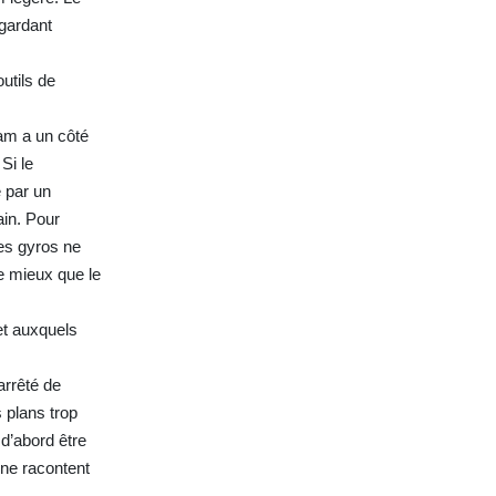
gardant
utils de
cam a un côté
Si le
é par un
ain. Pour
les gyros ne
e mieux que le
et auxquels
arrêté de
 plans trop
 d’abord être
 ne racontent