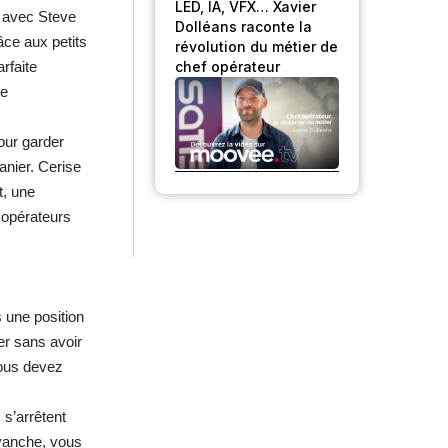
LED, IA, VFX… Xavier
t avec Steve
Dolléans raconte la
âce aux petits
révolution du métier de
chef opérateur
rfaite
te
our garder
anier. Cerise
t, une
 opérateurs
 une position
er sans avoir
 Vous devez
 s’arrêtent
evanche, vous