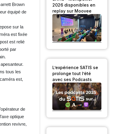
Garrett Brown
2026 disponibles en
replay sur Moovee
teur équipé de
epose sur la
améra est fixée
post est relié
porté par
ain.
 apesanteur.
L’expérience SATIS se
ns tous les
prolonge tout l’été
 caméra est,
avec ses Podcasts
’opérateur de
l’axe optique
ention revivre,