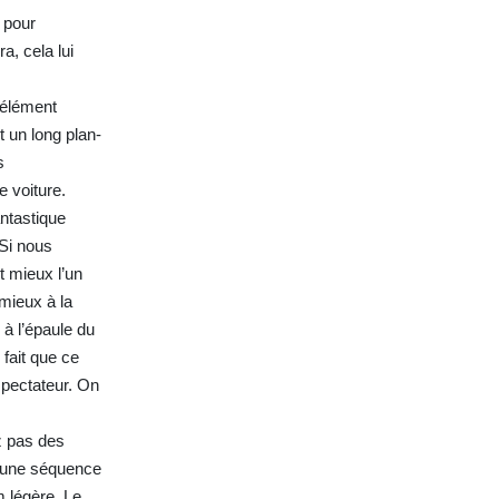
 pour
a, cela lui
 élément
 un long plan-
s
e voiture.
ntastique
 Si nous
t mieux l’un
 mieux à la
 à l’épaule du
fait que ce
 spectateur. On
z pas des
s une séquence
 légère. Le