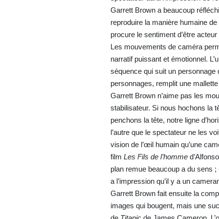
Garrett Brown a beaucoup réfléch
reproduire la manière humaine de 
procure le sentiment d’être acteur 
Les mouvements de caméra permette
narratif puissant et émotionnel. L
séquence qui suit un personnage qu
personnages, remplit une mallette 
Garrett Brown n’aime pas les mouv
stabilisateur. Si nous hochons la 
penchons la tête, notre ligne d’ho
l’autre que le spectateur ne les vo
vision de l’œil humain qu’une camé
film
Les Fils de l’homme
d’Alfonso
plan remue beaucoup a du sens ; en 
a l’impression qu’il y a un camer
Garrett Brown fait ensuite la com
images qui bougent, mais une succ
de
Titanic
de James Cameron. L’opé