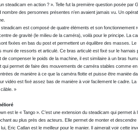
un steadicam en action ? ». Telle fut la première question posée par 
nd nombre des personnes présentes n’en avaient jamais vu. Un opéra
ne.
Un steadicam est composé de quatre éléments et son fonctionnement r
entre de gravité (le milieu de la caméra), voilà pour le principe. La c
 sont fixées en bas du post et permettent un équilibre des masses. Le 
 muni de ressorts et articulé. Ce bras articulé est fixé sur le harnais 
et de compenser le poids de la machine, il est similaire à un bras hum
nt qui permet de faire des mouvements de caméra stables comme en
ntrées de manière à ce que la caméra flotte et puisse être maniée da
r vidéo est fixé assez bas de manière à voir facilement le cadre. La
n câble. »
mélioré
own est le « Tango ». C’est une extension du steadicam qui permet à l
chant au plus près des acteurs. Elle permet de monter et descendre 
i, Eric Catlan est le meilleur pour le manier. Il aimerait voir cette inv