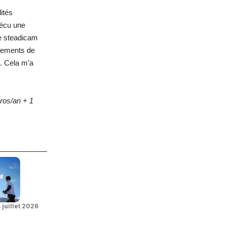
ités
vécu une
le steadicam
uvements de
. Cela m’a
ros/an + 1
 juillet 2026