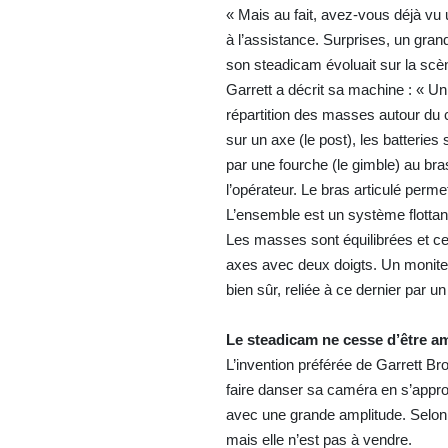
« Mais au fait, avez-vous déjà vu 
à l’assistance. Surprises, un gra
son steadicam évoluait sur la scè
Garrett a décrit sa machine : « 
répartition des masses autour du c
sur un axe (le post), les batteries
par une fourche (le gimble) au bras
l’opérateur. Le bras articulé perm
L’ensemble est un système flotta
Les masses sont équilibrées et ce
axes avec deux doigts. Un moniteu
bien sûr, reliée à ce dernier par u
Le steadicam ne cesse d’être a
L’invention préférée de Garrett Br
faire danser sa caméra en s’appro
avec une grande amplitude. Selon lu
mais elle n’est pas à vendre.