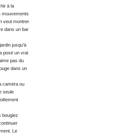
hir à la
des mouvements
on veut montrer
re dans un bar
ardin jusqu’à
a posé un vrai
n’aime pas du
 bouge dans un
 la caméra ou
e seule
flottement
s bougiez
continuer
ement. Le