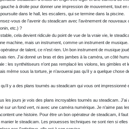
gauche à droite pour donner une impression de mouvement, tout en 
de poursuite dans le hall, les escaliers, qui se termine dans la piscine.
pensez-vous de l’avenir du steadicam avec l’avènement de nouveaux o
onin, etc.) ?
table, cela devient ridicule du point de vue de la vraie vie, le steadi
s une machine, mais un instrument, comme un instrument de musique. 
opérateur de talent, ce n’est rien. Un bon instrument de musique jou
ais rien. J’ai donné un bras et des jambes à la caméra, un côté hum
e : les synthétiseurs n’ont pas remplacé les violons, les gimbles et 
is même sous la torture, je n’avouerai pas qu’il y a quelque chose d
e qu’il y a des plans tournés au steadicam qui vous ont impressionné 
us les jours je vois des plans incroyables tournés au steadicam. J’ai 
rné sur un fond vert, ni avec une caméra numérique. Je n’aime pas les
acontent une histoire. Pour être un bon opérateur de steadicam, il faut
r manier le steadicam. Les prouesses techniques ne sont rien si elles
lace pas l’artistique, elle est à son service.