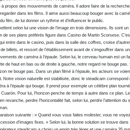
i à propos des mouvements de caméra. Il adore faire de la recherche
regarder dans les films. Il aime aussi beaucoup bouger avec la camér
du film, de lui donner un rythme et d’influencer le public.
nt selon lui une vision de l’image en trois dimensions. Ils sont un
’un de ses plans préférés figure dans
Casino
de Martin Scorsese. C’est
i entre dans le casino, puis dans la salle des coffres, croise d’autre
de billets, et ressort de l’établissement avant de s’engouffrer dans un
ements de caméra à l’épaule. Selon lui, le cerveau humain est un fa
tête de haut en bas ou de droite à gauche, notre regard ne bouge pas.
rizon ne bouge pas. Dans un plan filmé à l’épaule, les acteurs se voien
it. Notre vision naturelle est stabilisée, donc le steadicam correspond
ra à l’épaule qui bouge. Il prend pour exemple un célèbre plan tourné
 Cuarón. Pour lui, l’horizon penche de temps à autre dans ce plan. Le 
revanche, perdre l’horizontalité fait, selon lui, perdre l’attention du
aman.
paraison suivante : « Quand vous vous faites molester, vous ne voye
ession d’images fixes. » Selon lui, la bonne solution se trouve dan
rateur steadicam a choisi un engin très léger et une caméra 35 mm