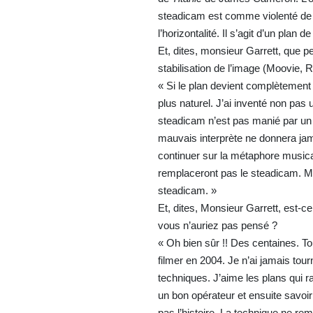
steadicam est comme violenté de 
l’horizontalité. Il s’agit d’un plan 
Et, dites, monsieur Garrett, que 
stabilisation de l’image (Moovie, R
« Si le plan devient complètement s
plus naturel. J’ai inventé non pa
steadicam n’est pas manié par un 
mauvais interprète ne donnera jam
continuer sur la métaphore musical
remplaceront pas le steadicam. Ma
steadicam. »
Et, dites, Monsieur Garrett, est-c
vous n’auriez pas pensé ?
« Oh bien sûr !! Des centaines. To
filmer en 2004. Je n’ai jamais tou
techniques. J’aime les plans qui r
un bon opérateur et ensuite savoi
pas l’histoire. La technique ne remp