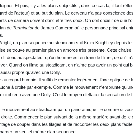
er. Et puis, il y a les plans subjectifs ; dans ce cas là, il faut réfléc
egard de l’acteur) et au but du plan. Le cerveau n’a pas conscience 
nts de caméra doivent donc être très doux. On doit choisir ce que l’
 plan de
Terminator
de James Cameron où le personnage principal ent
s.
right, un plan-séquence au steadicam suit Keira Knightley depuis le j
aise se trouve au premier plan en amorce très présente. Cette chaise 
t dit donc au spectateur qu’un homme est en train de filmer, ce qu’il 
nlever. Quand on filme au steadicam, on n’aime pas avoir un point qui
n aussi propre qu’avec une Dolly.
iée au regard humain. Il suffit de remonter légèrement l’axe optique de
 gauche à droite par exemple. Comme le mouvement n’emprunte qu’un
celui obtenu avec une Dolly. C’est le moyen d’effacer la sensation de 
ner le mouvement au steadicam par un panoramique filé comme si vou
à droite. Commencer le plan suivant de la même manière avant de le 
ge de couper dans les filages et de raccorder les deux plans facil
regarder un seul et même plan-séquence.