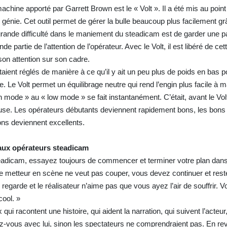
achine apporté par Garrett Brown est le « Volt ». Il a été mis au poin
 génie. Cet outil permet de gérer la bulle beaucoup plus facilement gr
grande difficulté dans le maniement du steadicam est de garder une pa
e partie de l’attention de l’opérateur. Avec le Volt, il est libéré de cet
son attention sur son cadre.
ient réglés de manière à ce qu’il y ait un peu plus de poids en bas p
. Le Volt permet un équilibrage neutre qui rend l’engin plus facile à m
h mode » au « low mode » se fait instantanément. C’était, avant le Vol
euse. Les opérateurs débutants deviennent rapidement bons, les bons
ons deviennent excellents.
aux opérateurs steadicam
teadicam, essayez toujours de commencer et terminer votre plan dans
i le metteur en scène ne veut pas couper, vous devez continuer et rest
us regarde et le réalisateur n’aime pas que vous ayez l’air de souffrir.
cool. »
 qui racontent une histoire, qui aident la narration, qui suivent l’acteur,
rêtez-vous avec lui, sinon les spectateurs ne comprendraient pas. En r