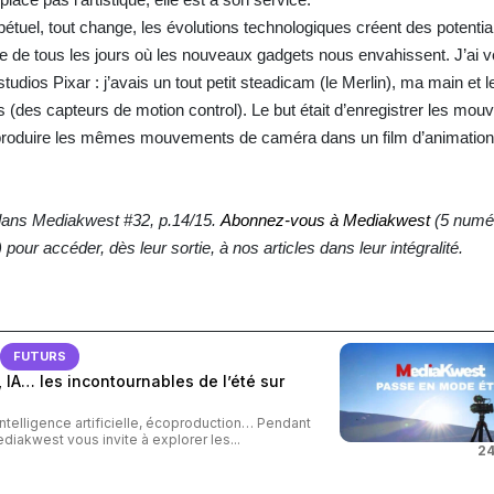
el, tout change, les évolutions technologiques créent des potential
e de tous les jours où les nouveaux gadgets nous envahissent. J’ai 
tudios Pixar : j’avais un tout petit steadicam (le Merlin), ma main et 
s (des capteurs de motion control). Le but était d’enregistrer les mo
produire les mêmes mouvements de caméra dans un film d’animation
s dans Mediakwest #32, p.14/15.
Abonnez-vous à Mediakwest
(5 numé
our accéder, dès leur sortie, à nos articles dans leur intégralité.
FUTURS
 IA… les incontournables de l’été sur
intelligence artificielle, écoproduction… Pendant
ediakwest vous invite à explorer les...
24