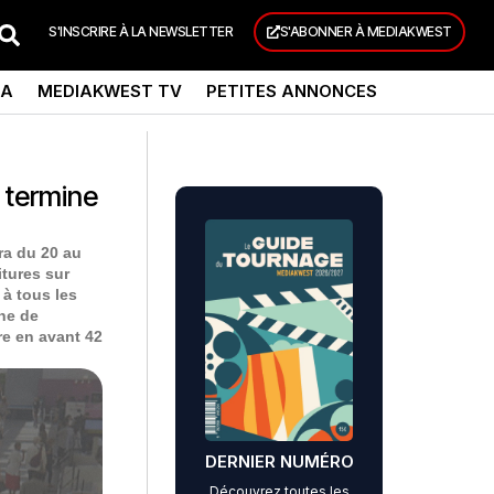
S'INSCRIRE À LA NEWSLETTER
S'ABONNER À MEDIAKWEST
DA
MEDIAKWEST TV
PETITES ANNONCES
e termine
era du 20 au
itures sur
 à tous les
che de
re en avant 42
DERNIER NUMÉRO
Découvrez toutes les