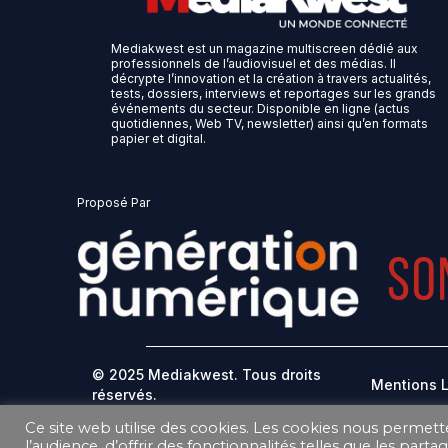
Mediakwest est un magazine multiscreen dédié aux
professionnels de l’audiovisuel et des médias. Il
décrypte l’innovation et la création à travers actualités,
tests, dossiers, interviews et reportages sur les grands
événements du secteur. Disponible en ligne (actus
quotidiennes, Web TV, newsletter) ainsi qu’en formats
papier et digital.
Proposé Par
© 2025 Mediakwest. Tous droits
Mentions 
réservés.
Ce site web utilise des cookies. Les cookies nous permett
DONNEES PERSONNELLES
l’audience, d’offrir des fonctionnalités telles que les part