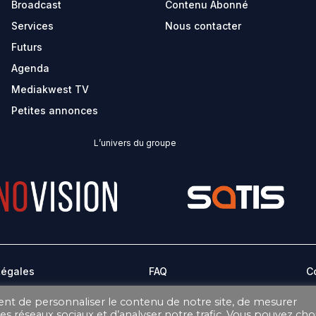
Broadcast
Contenu Abonné
Services
Nous contacter
Futurs
Agenda
Mediakwest TV
Petites annonces
L’univers du groupe
Légales
FAQ
C
ent de personnaliser le contenu de notre site, de mesurer
CONDITIONS GÉNÉRALES DE VENTE ABONNEMENT
ages réseaux sociaux et d’analyser notre trafic. Vous pouvez choi