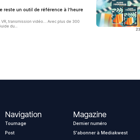
 reste un outil de référence à l’heure
o, VR, transmission vidéo… Avec plus de 300
uide du...
23
Navigation
Magazine
Tournage
Dernier numéro
Post
S'abonner à Mediakwest