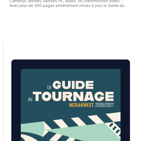
Caméras, drones, liaisons HF, audio, VR, transmission vidéo…
Avec plus de 300 pages entièrement mises à jour, le Guide du...