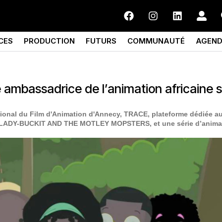
CES
PRODUCTION
FUTURS
COMMUNAUTÉ
AGEN
e ambassadrice de l’animation africaine s
ational du Film d'Animation d'Annecy, TRACE, plateforme dédiée a
m, LADY-BUCKIT AND THE MOTLEY MOPSTERS, et une série d’anima