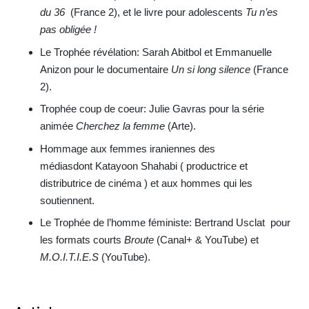
du 36
(France 2), et le livre pour adolescents
Tu n’es
pas obligée !
Le Trophée révélation: Sarah Abitbol et Emmanuelle
Anizon pour le documentaire
Un si long silence
(France
2).
Trophée coup de coeur: Julie Gavras pour la série
animée
Cherchez la femme
(Arte).
Hommage aux femmes iraniennes des
médiasdont Katayoon Shahabi ( productrice et
distributrice de cinéma ) et aux hommes qui les
soutiennent.
Le Trophée de l’homme féministe: Bertrand Usclat pour
les formats courts
Broute
(Canal+ & YouTube) et
M.O.I.T.I.E.S
(YouTube).