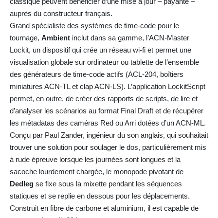
classique peuvent bénéficier d’une mise à jour – payante –
auprès du constructeur français.
Grand spécialiste des systèmes de time-code pour le
tournage,
Ambient
inclut dans sa gamme, l’ACN-Master
Lockit, un dispositif qui crée un réseau wi-fi et permet une
visualisation globale sur ordinateur ou tablette de l’ensemble
des générateurs de time-code actifs (ACL-204, boîtiers
miniatures ACN-TL et clap ACN-LS). L’application LockitScript
permet, en outre, de créer des rapports de scripts, de lire et
d’analyser les scénarios au format Final Draft et de récupérer
les métadatas des caméras Red ou Arri dotées d’un ACN-ML.
Conçu par Paul Zander, ingénieur du son anglais, qui souhaitait
trouver une solution pour soulager le dos, particulièrement mis
à rude épreuve lorsque les journées sont longues et la
sacoche lourdement chargée, le monopode pivotant de
Dedleg
se fixe sous la mixette pendant les séquences
statiques et se replie en dessous pour les déplacements.
Construit en fibre de carbone et aluminium, il est capable de