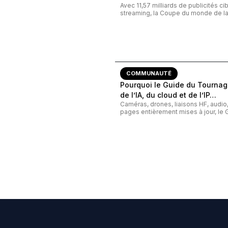
Avec 11,57 milliards de publicités c
streaming, la Coupe du monde de la 
COMMUNAUTÉ
Pourquoi le Guide du Tournage
de l’IA, du cloud et de l’IP…
Caméras, drones, liaisons HF, audi
pages entièrement mises à jour, le G