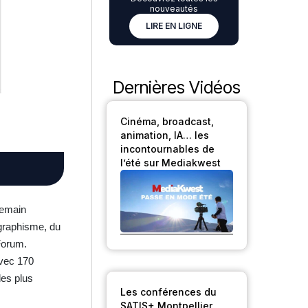
nouveautés
LIRE EN LIGNE
Dernières Vidéos
Cinéma, broadcast,
animation, IA… les
incontournables de
l’été sur Mediakwest
demain
 graphisme, du
 Forum.
avec 170
des plus
Les conférences du
SATIS+ Montpellier