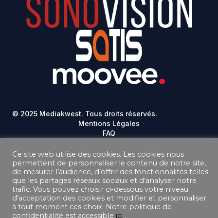
© 2025 Mediakwest. Tous droits réservés.
Mentions Légales
FAQ
Contact
Plan Du Site
Ce site web utilise des cookies. Les cookies nous
permettent de personnaliser le contenu de notre site,
de mesurer l’audience, d’offrir des fonctionnalités telles
DONNEES PERSONNELLES
que les partages réseaux sociaux et d’analyser notre
CONDITIONS GÉNÉRALES DE VENTE ABONNEMENT
trafic. Vous pouvez choisir ci-dessous votre niveau
CONDITIONS GÉNÉRALES D’UTILISATION
d’acceptation des cookies et modifier et personnaliser
à tout moment ces choix. Notre politique de
confidentialité est accessible
ici
.