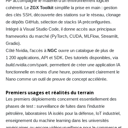
HP accompagne le matériel d’un environnement logiciel
cohérent. Le
ZGX Toolkit
simplifie la prise en main : gestion
des clés SSH, découverte des stations sur le réseau, clonage
de dépôts GitHub, sélection de stacks IA préconfigurées.
Intégré à Visual Studio Code, il donne accès aux principaux
frameworks du marché (PyTorch, CUDA, MLFlow, Streamlit,
Gradio).
Côté Nvidia, l’accès à
NGC
ouvre un catalogue de plus de
1 200 applications, API et SDK. Des tutoriels disponibles, via
build.nvidia.com/spark,
permettent de créer une application IA
fonctionnelle en moins d’une heure, positionnant clairement le
Nano comme un outil de preuve de concept accélérée.
Premiers usages et réalités du terrain
Les premiers déploiements concernent essentiellement des
phases de test : surveillance de fuites dans l’industrie
pétrolière, laboratoires IA isolés pour la défense, IoT industriel,
enseignement du machine learning dans les universités
américaines ou encore vidéosurveillance pour le commerce et