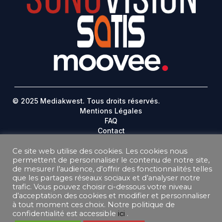
© 2025 Mediakwest. Tous droits réservés.
Mentions Légales
FAQ
Contact
Plan Du Site
Ce site web utilise des cookies. Les cookies nous
permettent de personnaliser le contenu de notre site,
DONNEES PERSONNELLES
de mesurer l’audience, d’offrir des fonctionnalités telles
CONDITIONS GÉNÉRALES DE VENTE ABONNEMENT
que les partages réseaux sociaux et d’analyser notre
CONDITIONS GÉNÉRALES D’UTILISATION
trafic. Vous pouvez choisir ci-dessous votre niveau
d’acceptation des cookies et modifier et personnaliser
à tout moment ces choix. Notre politique de
confidentialité est accessible
ici
.