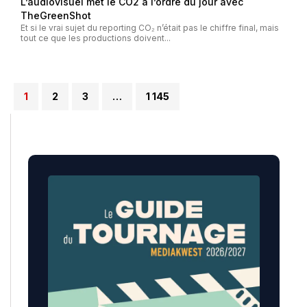
L’audiovisuel met le CO2 à l’ordre du jour avec
TheGreenShot
Et si le vrai sujet du reporting CO₂ n’était pas le chiffre final, mais
tout ce que les productions doivent...
1
2
3
…
1 145