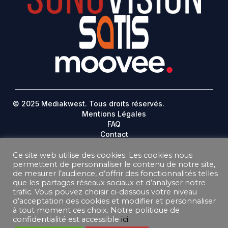
© 2025 Mediakwest. Tous droits réservés.
Mentions Légales
FAQ
Contact
Plan Du Site
Ce site web utilise des cookies. Les cookies nous
permettent de personnaliser le contenu de notre site,
DONNEES PERSONNELLES
de mesurer l’audience, d’offrir des fonctionnalités telles
CONDITIONS GÉNÉRALES DE VENTE ABONNEMENT
que les partages réseaux sociaux et d’analyser notre
CONDITIONS GÉNÉRALES D’UTILISATION
trafic. Vous pouvez choisir ci-dessous votre niveau
d’acceptation des cookies et modifier et personnaliser
à tout moment ces choix. Notre politique de
confidentialité est accessible
ici
.