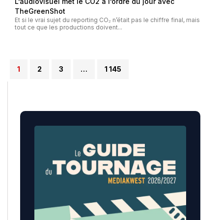
L’audiovisuel met le CO2 à l’ordre du jour avec
TheGreenShot
Et si le vrai sujet du reporting CO₂ n’était pas le chiffre final, mais
tout ce que les productions doivent...
1
2
3
…
1 145