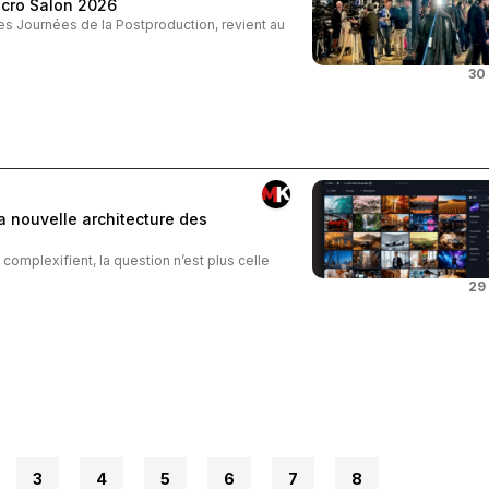
icro Salon 2026
les Journées de la Postproduction, revient au
30
la nouvelle architecture des
complexifient, la question n’est plus celle
29
3
4
5
6
7
8