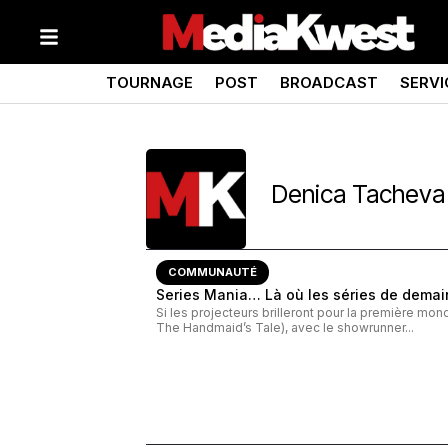
TOURNAGE
POST
BROADCAST
SERVI
Denica Tacheva
COMMUNAUTÉ
Series Mania… Là où les séries de demai
Si les projecteurs brilleront pour la première mo
The Handmaid’s Tale), avec le showrunner...