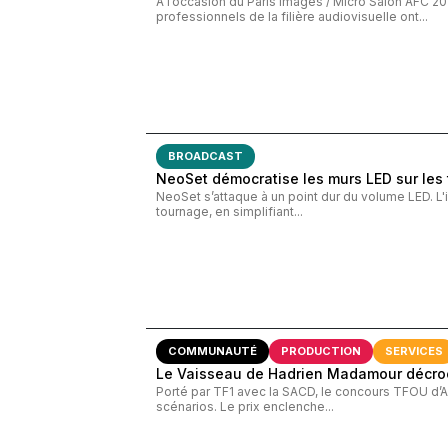
À l’occasion du Paris Images / Micro Salon AFC 2
professionnels de la filière audiovisuelle ont...
BROADCAST
NeoSet démocratise les murs LED sur les
NeoSet s’attaque à un point dur du volume LED. L'
tournage, en simplifiant...
COMMUNAUTÉ
PRODUCTION
SERVICES
Le Vaisseau de Hadrien Madamour décroc
Porté par TF1 avec la SACD, le concours TFOU d’A
scénarios. Le prix enclenche...