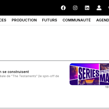
CES
PRODUCTION
FUTURS
COMMUNAUTÉ
AGEN
n se construisent
ndiale de "The Testaments" (le spin-off de
19