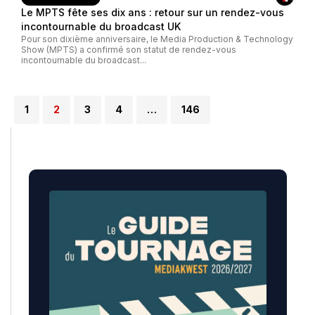
Le MPTS fête ses dix ans : retour sur un rendez-vous
incontournable du broadcast UK
Pour son dixième anniversaire, le Media Production & Technology
Show (MPTS) a confirmé son statut de rendez-vous
incontournable du broadcast...
1
2
3
4
…
146