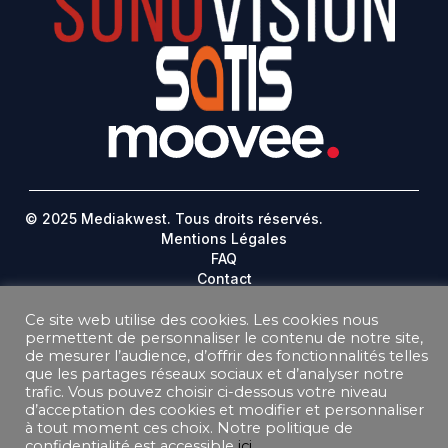
© 2025 Mediakwest. Tous droits réservés.
Mentions Légales
FAQ
Contact
Plan Du Site
Ce site web utilise des cookies. Les cookies nous
permettent de personnaliser le contenu de notre site,
DONNEES PERSONNELLES
de mesurer l’audience, d’offrir des fonctionnalités telles
CONDITIONS GÉNÉRALES DE VENTE ABONNEMENT
que les partages réseaux sociaux et d’analyser notre
CONDITIONS GÉNÉRALES D’UTILISATION
trafic. Vous pouvez choisir ci-dessous votre niveau
d’acceptation des cookies et modifier et personnaliser
à tout moment ces choix. Notre politique de
confidentialité est accessible
ici
.