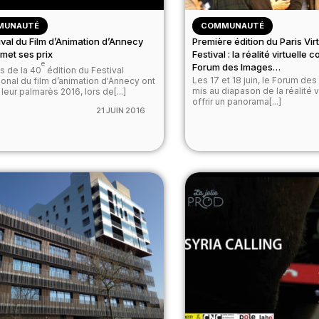
MUNAUTÉ
COMMUNAUTÉ
ival du Film d’Animation d’Annecy
Première édition du Paris Virt
met ses prix
Festival : la réalité virtuelle 
e
Forum des Images…
ys de la 40
édition du Festival
Les 17 et 18 juin, le Forum de
tional du film d’animation d'Annecy ont
mis au diapason de la réalité v
leur palmarès 2016, lors de[...]
offrir un panorama[...]
21 JUIN 2016