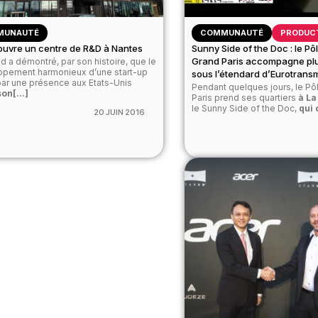
MUNAUTÉ
COMMUNAUTÉ
PRODUC
ouvre un centre de R&D à Nantes
Sunny Side of the Doc : le P
Grand Paris accompagne plu
nd a démontré, par son histoire, que le
pement harmonieux d’une start-up
sous l’étendard d’Eurotrans
ar une présence aux Etats-Unis
Pendant quelques jours, le P
on[...]
Paris prend ses quartiers
à La
le Sunny Side of the Doc,
qui 
20 JUIN 2016