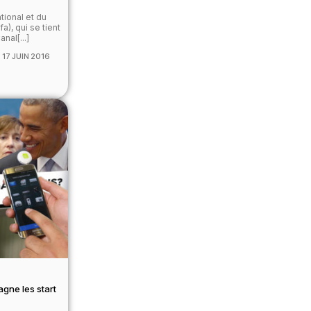
ational et du
a), qui se tient
nal[...]
17 JUIN 2016
ne les start