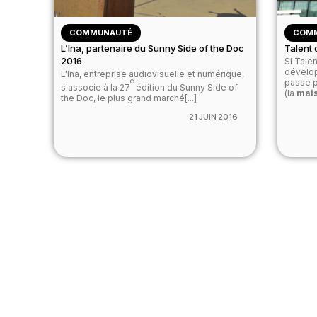
COMMUNAUTÉ
COM
L’Ina, partenaire du Sunny Side of the Doc
Talent 
2016
Si Tale
dévelop
L'Ina, entreprise audiovisuelle et numérique,
e
passe p
s'associe à la 27
édition du Sunny Side of
(la
mais
the Doc, le plus grand marché[...]
21 JUIN 2016