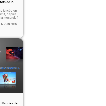
tats de la
Up lancée en
rnit, depuis
 la mesure[...]
17 JUIN 2016
d’Espoirs de