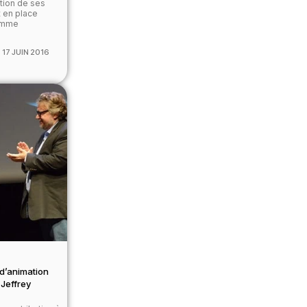
ation de ses
t en place
ramme
17 JUIN 2016
m d’animation
 Jeffrey