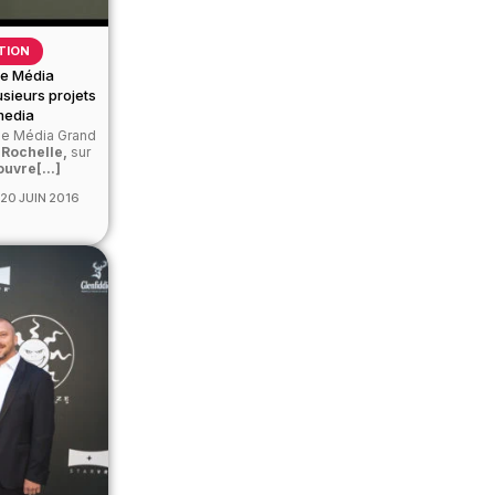
TION
ôle Média
sieurs projets
media
ôle Média Grand
 Rochelle,
sur
ouvre[...]
20 JUIN 2016