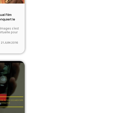
ual Film
conquiert le
s Images s’est
irtuelle pour
21 JUIN 2016