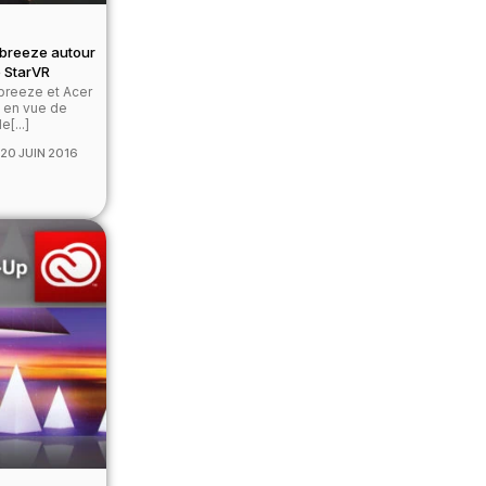
rbreeze autour
e StarVR
rbreeze et Acer
n en vue de
[...]
20 JUIN 2016