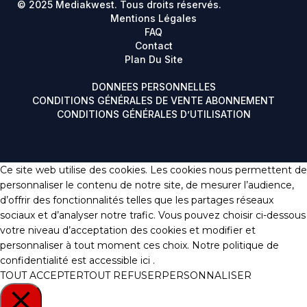
© 2025 Mediakwest. Tous droits réservés.
Mentions Légales
FAQ
Contact
Plan Du Site
DONNEES PERSONNELLES
CONDITIONS GÉNÉRALES DE VENTE ABONNEMENT
CONDITIONS GÉNÉRALES D’UTILISATION
Ce site web utilise des cookies. Les cookies nous permettent de
personnaliser le contenu de notre site, de mesurer l’audience,
d’offrir des fonctionnalités telles que les partages réseaux
sociaux et d’analyser notre trafic. Vous pouvez choisir ci-dessous
votre niveau d’acceptation des cookies et modifier et
personnaliser à tout moment ces choix. Notre politique de
confidentialité est accessible
ici
.
TOUT ACCEPTER
TOUT REFUSER
PERSONNALISER