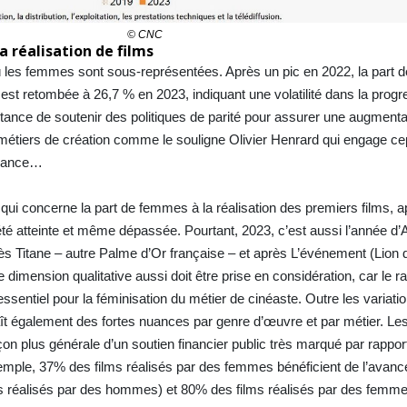
© CNC
 réalisation de films
ù les femmes sont sous-représentées. Après un pic en 2022, la part d
s est retombée à 26,7 % en 2023, indiquant une volatilité dans la progr
rtance de soutenir des politiques de parité pour assurer une augmenta
métiers de création comme le souligne Olivier Henrard qui engage c
rmance…
qui concerne la part de femmes à la réalisation des premiers films, a
 été atteinte et même dépassée. Pourtant, 2023, c’est aussi l’année d
ès Titane – autre Palme d’Or française – et après L’événement (Lion d
dimension qualitative aussi doit être prise en considération, car le
 essentiel pour la féminisation du métier de cinéaste. Outre les variati
ît également des fortes nuances par genre d’œuvre et par métier. Les
n plus générale d’un soutien financier public très marqué par rappor
mple, 37% des films réalisés par des femmes bénéficient de l’avanc
s réalisés par des hommes) et 80% des films réalisés par des femm