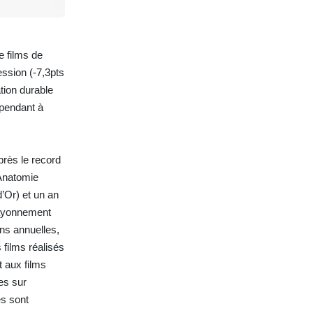
e films de
ession (-7,3pts
tion durable
ependant à
près le record
’Anatomie
’Or) et un an
 rayonnement
ons annuelles,
 films réalisés
t aux films
es sur
es sont