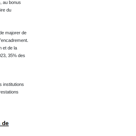
e, au bonus
ire du
 de majorer de
 d’encadrement.
 et de la
2023, 35% des
 institutions
restations