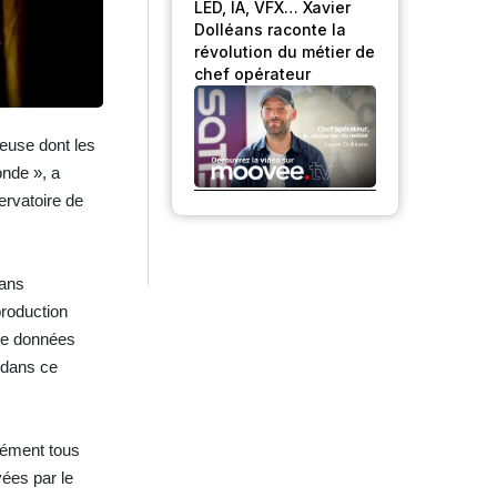
LED, IA, VFX… Xavier
Dolléans raconte la
révolution du métier de
chef opérateur
euse dont les
onde », a
ervatoire de
dans
production
 de données
s dans ce
isément tous
yées par le