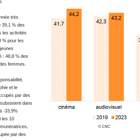
r.
onnée très
e 39,1 % des
les activités
0 % pour les
 jeunes
é : 48,8 % des
t des femmes.
ponsabilité,
hie et le
occupés par des
subsistent dans
’à -33,9%
 les 10
émunératrices,
© CNC
cupée par des