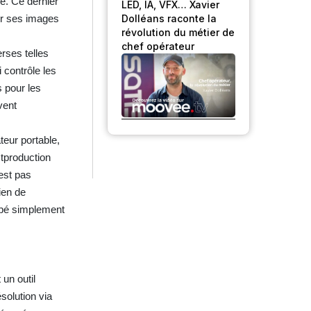
e. Ce dernier
LED, IA, VFX… Xavier
Dolléans raconte la
yer ses images
révolution du métier de
chef opérateur
rses telles
 contrôle les
s pour les
vent
teur portable,
stproduction
’est pas
ien de
uipé simplement
 un outil
solution via