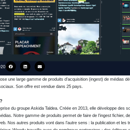
020
ose une large gamme de produits d’acquisition (ingest) de médias d
sociaux. Son offre est vendue dans 25 pays.
 ?
prise du groupe Askida Taldea. Créée en 2013, elle développe des so
médias. Notre gamme de produits permet de faire de l’ingest fichier, de l
b. Nos autres produits vont dans l’autre sens : la publication et les t
térieur. Woody travaille avec de nombreux partenaires : des éditeurs 