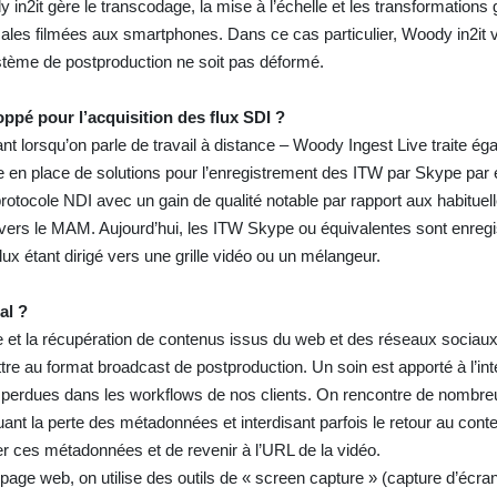
in2it gère le transcodage, la mise à l’échelle et les transformations
cales filmées aux smartphones. Dans ce cas particulier, Woody in2it v
ystème de postproduction ne soit pas déformé.
oppé pour l’acquisition des flux SDI ?
nt lorsqu’on parle de travail à distance – Woody Ingest Live traite ég
se en place de solutions pour l’enregistrement des ITW par Skype pa
rotocole NDI avec un gain de qualité notable par rapport aux habituel
e vers le MAM. Aujourd’hui, les ITW Skype ou équivalentes sont enreg
flux étant dirigé vers une grille vidéo ou un mélangeur.
al ?
et la récupération de contenus issus du web et des réseaux sociaux,
tre au format broadcast de postproduction. Un soin est apporté à l’int
perdues dans les workflows de nos clients. On rencontre de nombr
nt la perte des métadonnées et interdisant parfois le retour au conte
 ces métadonnées et de revenir à l’URL de la vidéo.
 page web, on utilise des outils de « screen capture » (capture d’écra