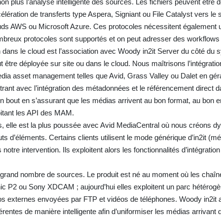
n plus l’analyse intelligente des sources. Les fichiers peuvent être
lération de transferts type Aspera, Signiant ou File Catalyst vers le s
ouds AWS ou Microsoft Azure. Ces protocoles nécessitent également 
mbreux protocoles sont supportés et on peut adresser des workflows 
on dans le cloud est l’association avec Woody in2it Server du côté du
ut être déployée sur site ou dans le cloud. Nous maîtrisons l’intégrati
dia asset management telles que Avid, Grass Valley ou Dalet en gér
rant avec l’intégration des métadonnées et le référencement direct 
n bout en s’assurant que les médias arrivent au bon format, au bon e
itant les API des MAM.
s, elle est la plus poussée avec Avid MediaCentral où nous créons
s d’éléments. Certains clients utilisent le mode générique d’in2it (m
tre intervention. Ils exploitent alors les fonctionnalités d’intégratio
ès grand nombre de sources. Le produit est né au moment où les chaîne
 P2 ou Sony XDCAM ; aujourd’hui elles exploitent un parc hétérog
s externes envoyées par FTP et vidéos de téléphones. Woody in2it a
érentes de manière intelligente afin d’uniformiser les médias arrivant 