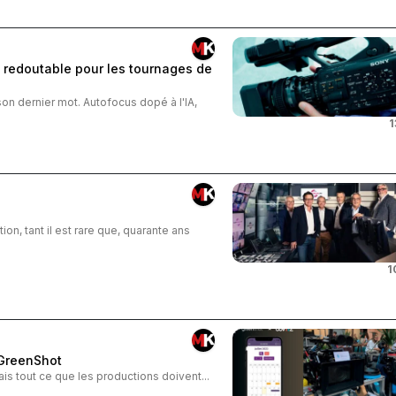
 redoutable pour les tournages de
 dernier mot. Autofocus dopé à l'IA,
1
ion, tant il est rare que, quarante ans
1
eGreenShot
 mais tout ce que les productions doivent...