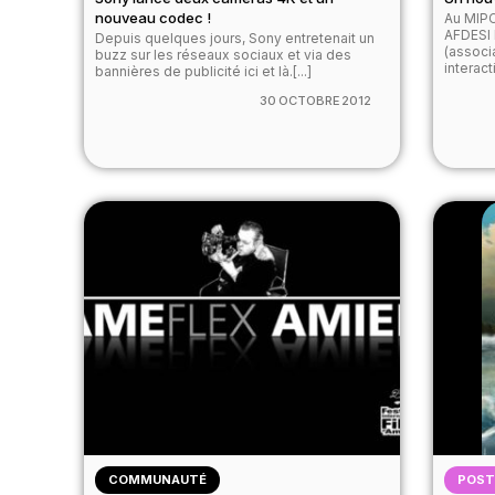
nouveau codec !
Au MIPC
AFDESI 
Depuis quelques jours, Sony entretenait un
(associ
buzz sur les réseaux sociaux et via des
interacti
bannières de publicité ici et là.[...]
30 OCTOBRE 2012
COMMUNAUTÉ
POS