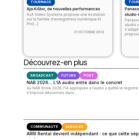
TOURNAGE
TOUR
Aja KiStor, de nouvelles performances
Panaso
studio 
AJA Video Systems propose une évolution
sur la famille d'enregistreur numérique Ki
Panason
Pro[...]
studio 
s'adapt
21 OCTOBRE 2012
proposan
Découvrez-en plus
BROADCAST
FUTURS
POST
NAB 2026… L’IA audio entre dans le concret
Au NAB Show 2026, l’IA appliquée à l’audio a quitté le registre
s’impose désormais dans...
COMMUNAUTÉ
SERVICES
ARRI Rental devient indépendant : ce que cette sép