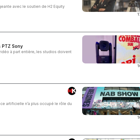
geante avec le soutien de H2 Equity
1
s PTZ Sony
déo à part entière, les studios doivent
1
e artificielle n’a plus occupé le rôle du
1