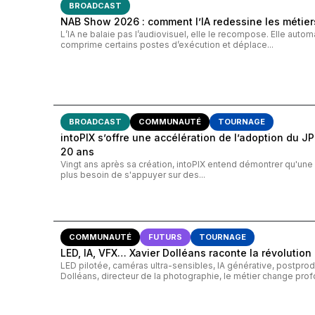
BROADCAST
NAB Show 2026 : comment l’IA redessine les métiers
L’IA ne balaie pas l’audiovisuel, elle le recompose. Elle autom
comprime certains postes d’exécution et déplace...
BROADCAST
COMMUNAUTÉ
TOURNAGE
intoPIX s’offre une accélération de l’adoption du JP
20 ans
Vingt ans après sa création, intoPIX entend démontrer qu'une 
plus besoin de s'appuyer sur des...
COMMUNAUTÉ
FUTURS
TOURNAGE
LED, IA, VFX… Xavier Dolléans raconte la révolution
LED pilotée, caméras ultra-sensibles, IA générative, postpr
Dolléans, directeur de la photographie, le métier change pro