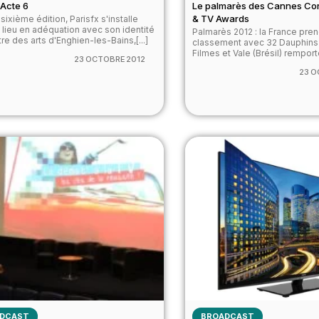
 Acte 6
Le palmarès des Cannes Co
& TV Awards
sixième édition, Parisfx s'installe
 lieu en adéquation avec son identité
Palmarès 2012 : la France pren
tre des arts d'Enghien-les-Bains,[...]
classement avec 32 Dauphins
Filmes et Vale (Brésil) remporte
23 OCTOBRE 2012
23 O
DCAST
BROADCAST