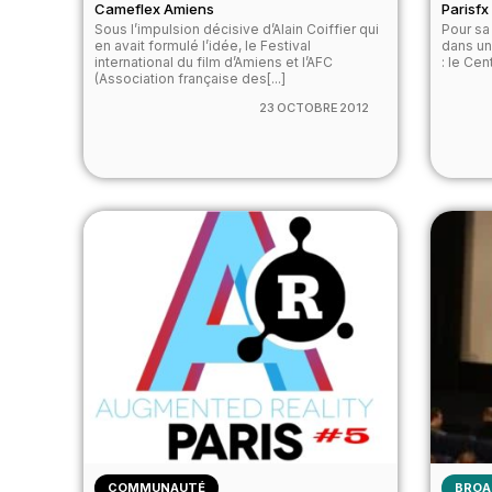
Cameflex Amiens
Parisfx
Sous lʼimpulsion décisive dʼAlain Coiffier qui
Pour sa 
en avait formulé lʼidée, le Festival
dans un
international du film dʼAmiens et lʼAFC
: le Cen
(Association française des[...]
23 OCTOBRE 2012
COMMUNAUTÉ
BROA