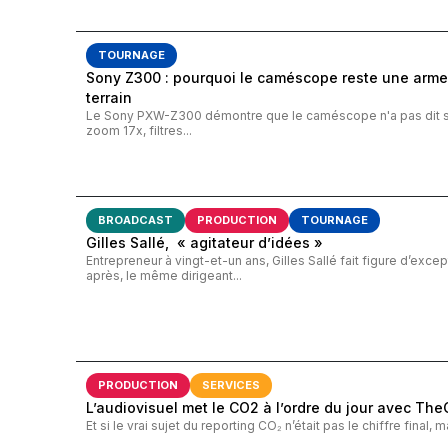
TOURNAGE
Sony Z300 : pourquoi le caméscope reste une arme
terrain
Le Sony PXW-Z300 démontre que le caméscope n'a pas dit son
zoom 17x, filtres...
BROADCAST
PRODUCTION
TOURNAGE
Gilles Sallé, « agitateur d’idées »
Entrepreneur à vingt-et-un ans, Gilles Sallé fait figure d’except
après, le même dirigeant...
PRODUCTION
SERVICES
L’audiovisuel met le CO2 à l’ordre du jour avec Th
Et si le vrai sujet du reporting CO₂ n’était pas le chiffre final,