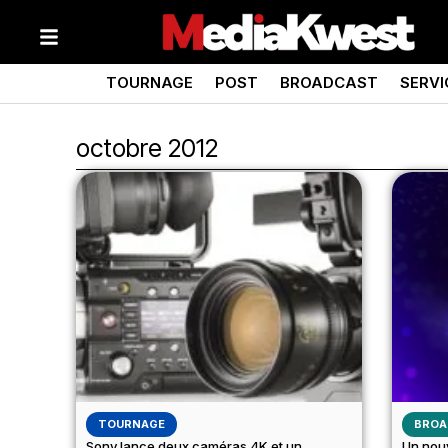
TOURNAGE
POST
BROADCAST
SERVI
octobre 2012
TOURNAGE
BROA
Sony lance deux caméras 4K et un
Un nou