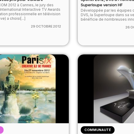
Superloupe version HF
OM 2012 à Cannes, le jury des
International Interactive TV Awards
Développée par les équipes d
ation professionnelle en télévision
DVS, la Superloupe dans sa v
ve) a choisi[...]
bénéficie de nombreuses innov
29 OCTOBRE 2012
26 O
T
COMMUNAUTÉ