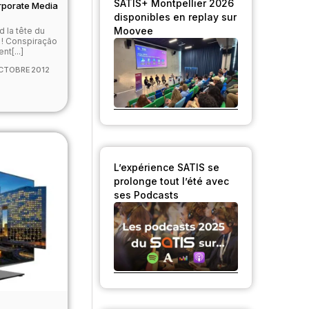
SATIS+ Montpellier 2026
rporate Media
disponibles en replay sur
Moovee
d la tête du
 ! Conspiração
nt[...]
CTOBRE 2012
L’expérience SATIS se
prolonge tout l’été avec
ses Podcasts