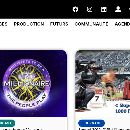
CES
PRODUCTION
FUTURS
COMMUNAUTÉ
AGEN
DCAST
TOURNAGE
veau prix pour Visiware
Sportel 2012, DVS à l’honneu