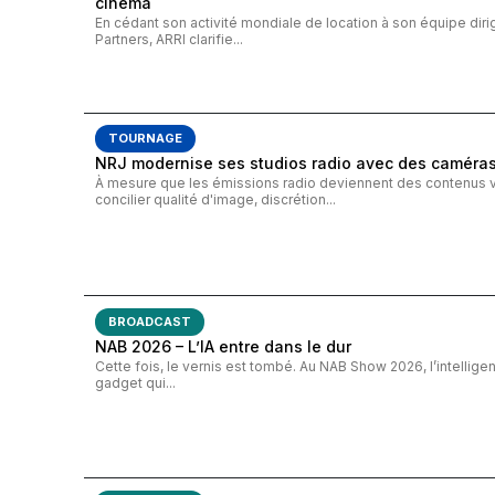
cinéma
En cédant son activité mondiale de location à son équipe diri
Partners, ARRI clarifie...
TOURNAGE
NRJ modernise ses studios radio avec des caméra
À mesure que les émissions radio deviennent des contenus vi
concilier qualité d'image, discrétion...
BROADCAST
NAB 2026 – L’IA entre dans le dur
Cette fois, le vernis est tombé. Au NAB Show 2026, l’intelligenc
gadget qui...