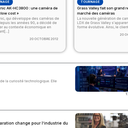
NAGE
TOURNAGE
nic AK-HC3800 : une caméra de
Grass Valley fait son grand r
«low cost »
marché des caméras
ic, qui développe des caméras de
La nouvelle génération de cam
depuis les années 90, a décidé de
LDX de Grass Valley s'apparen
er au contexte économique en
forme évolutive. Ainsi, le client[
t[...]
20 O
20 OCTOBRE 2012
 de la curiosité technologique. Elle
1
aration change pour l’industrie du