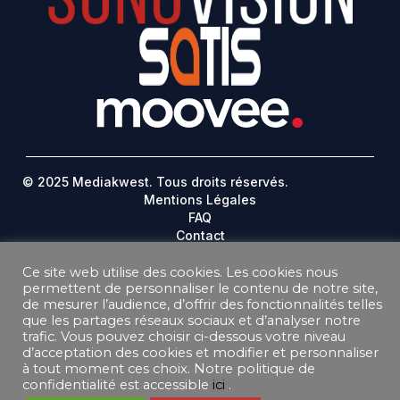
© 2025 Mediakwest. Tous droits réservés.
Mentions Légales
FAQ
Contact
Plan Du Site
Ce site web utilise des cookies. Les cookies nous
permettent de personnaliser le contenu de notre site,
DONNEES PERSONNELLES
de mesurer l’audience, d’offrir des fonctionnalités telles
CONDITIONS GÉNÉRALES DE VENTE ABONNEMENT
que les partages réseaux sociaux et d’analyser notre
CONDITIONS GÉNÉRALES D’UTILISATION
trafic. Vous pouvez choisir ci-dessous votre niveau
d’acceptation des cookies et modifier et personnaliser
à tout moment ces choix. Notre politique de
confidentialité est accessible
ici
.