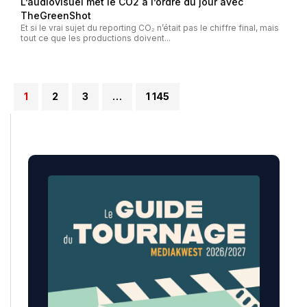
L’audiovisuel met le CO2 à l’ordre du jour avec
TheGreenShot
Et si le vrai sujet du reporting CO₂ n’était pas le chiffre final, mais
tout ce que les productions doivent...
1
2
3
…
1 145