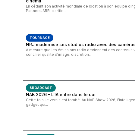
cinéma
En cédant son activité mondiale de location à son équipe diri
Partners, ARRI clarifie...
TOURNAGE
NRJ modernise ses studios radio avec des caméra
À mesure que les émissions radio deviennent des contenus vi
concilier qualité d'image, discrétion...
BROADCAST
NAB 2026 – L’IA entre dans le dur
Cette fois, le vernis est tombé. Au NAB Show 2026, l’intelligenc
gadget qui...