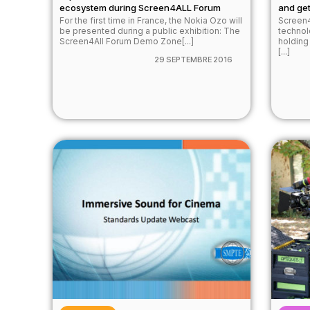
ecosystem during Screen4ALL Forum
and get
For the first time in France, the Nokia Ozo will
Screen4
be presented during a public exhibition: The
technol
Screen4All Forum Demo Zone[...]
holding 
[...]
29 SEPTEMBRE 2016