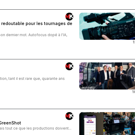
 redoutable pour les tournages de
 dernier mot. Autofocus dopé à l'IA,
1
ion, tant il est rare que, quarante ans
1
eGreenShot
 mais tout ce que les productions doivent...