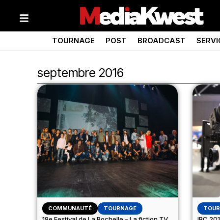
TOURNAGE
POST
BROADCAST
SERVI
septembre 2016
COMMUNAUTÉ
TOURNAGE
TOUR
18e Festival de La Rochelle – La fiction TV
IBC 201