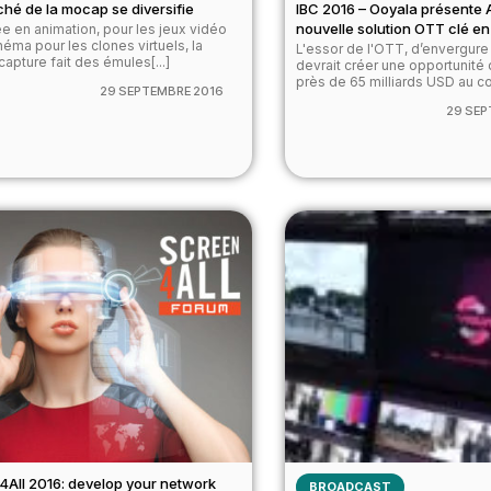
hé de la mocap se diversifie
IBC 2016 – Ooyala présente 
nouvelle solution OTT clé e
ée en animation, pour les jeux vidéo
néma pour les clones virtuels, la
L'essor de l'OTT, d’envergure
capture fait des émules[...]
devrait créer une opportunité
près de 65 milliards USD au co
29 SEPTEMBRE 2016
29 SEP
4All 2016: develop your network
BROADCAST