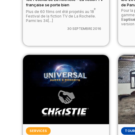
française se porte bien
de Pan
e
Pour la
Plus de 60 films ont été projetés au 18
gamme c
Festival de la fiction TV de La Rochelle.
B
aptis
Parmi les 34[...]
version 
30 SEPTEMBRE 2016
SERVICES
TOUR