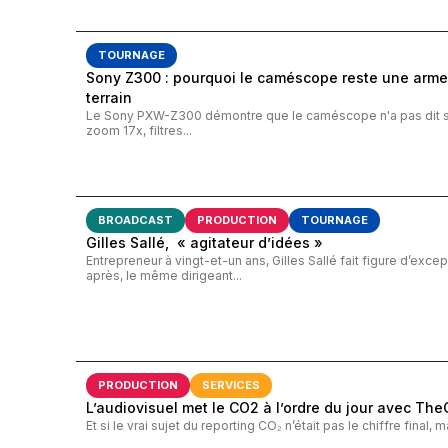
TOURNAGE
Sony Z300 : pourquoi le caméscope reste une arme
terrain
Le Sony PXW-Z300 démontre que le caméscope n'a pas dit son
zoom 17x, filtres...
BROADCAST
PRODUCTION
TOURNAGE
Gilles Sallé, « agitateur d’idées »
Entrepreneur à vingt-et-un ans, Gilles Sallé fait figure d’except
après, le même dirigeant...
PRODUCTION
SERVICES
L’audiovisuel met le CO2 à l’ordre du jour avec Th
Et si le vrai sujet du reporting CO₂ n’était pas le chiffre final,