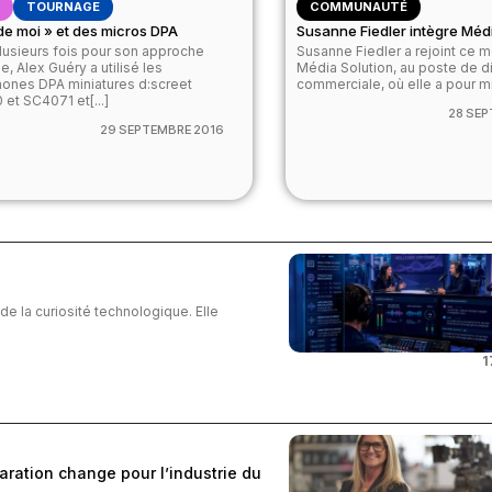
T
TOURNAGE
COMMUNAUTÉ
de moi » et des micros DPA
Susanne Fiedler intègre Médi
lusieurs fois pour son approche
Susanne Fiedler a rejoint ce m
ue, Alex Guéry a utilisé les
Média Solution, au poste de di
ones DPA miniatures d:screet
commerciale, où elle a pour mis
et SC4071 et[...]
28 SEP
29 SEPTEMBRE 2016
 de la curiosité technologique. Elle
1
aration change pour l’industrie du