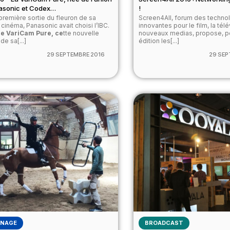
asonic et Codex…
!
 première sortie du fleuron de sa
Screen4All, forum des techno
inéma, Panasonic avait choisi l’IBC.
innovantes pour le film, la télé
ée VariCam Pure, ce
tte nouvelle
nouveaux medias, propose, p
de sa[...]
édition les[...]
29 SEPTEMBRE 2016
29 SEP
NAGE
BROADCAST