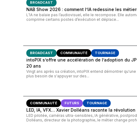
BROADCAST
NAB Show 2026 : comment l’IA redessine les métiers
L’IA ne balaie pas l’audiovisuel, elle le recompose. Elle autom
comprime certains postes d’exécution et déplace...
BROADCAST
COMMUNAUTÉ
TOURNAGE
intoPIX s’offre une accélération de l’adoption du JP
20 ans
Vingt ans après sa création, intoPIX entend démontrer qu'une 
plus besoin de s'appuyer sur des...
COMMUNAUTÉ
FUTURS
TOURNAGE
LED, IA, VFX… Xavier Dolléans raconte la révolution
LED pilotée, caméras ultra-sensibles, IA générative, postpr
Dolléans, directeur de la photographie, le métier change pro