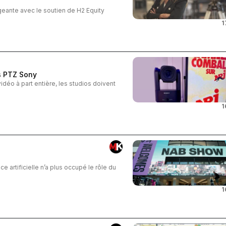
geante avec le soutien de H2 Equity
1
s PTZ Sony
déo à part entière, les studios doivent
1
e artificielle n’a plus occupé le rôle du
1