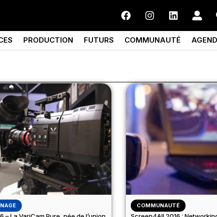
CES
PRODUCTION
FUTURS
COMMUNAUTÉ
AGEN
NAGE
COMMUNAUTÉ
6 – La VariCam Pure, née de l’union
Screen4All 2016 : Networking