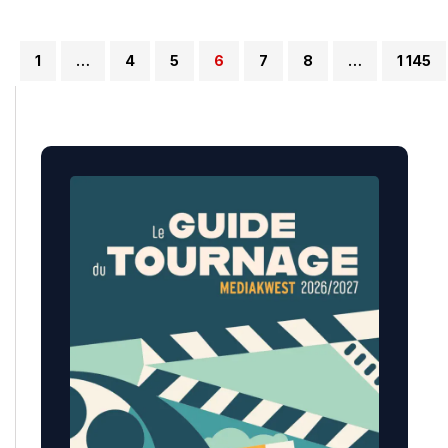
1
…
4
5
6
7
8
…
1 145