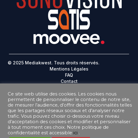
© 2025 Mediakwest. Tous droits réservés.
Mentions Légales
FAQ
Contact
Plan Du Site
Ce site web utilise des cookies. Les cookies nous
permettent de personnaliser le contenu de notre site,
DONNEES PERSONNELLES
de mesurer l’audience, d’offrir des fonctionnalités telles
CONDITIONS GÉNÉRALES DE VENTE ABONNEMENT
que les partages réseaux sociaux et d’analyser notre
CONDITIONS GÉNÉRALES D’UTILISATION
trafic. Vous pouvez choisir ci-dessous votre niveau
d’acceptation des cookies et modifier et personnaliser
à tout moment ces choix. Notre politique de
confidentialité est accessible
ici
.