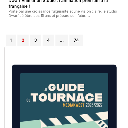
Dwarf Animation Studio : l’animation premium à la
française !
Porté par une croissance fulgurante et une vision claire, le studio
Dwarf célèbre ses 15 ans et prépare son futur......
1
2
3
4
…
74