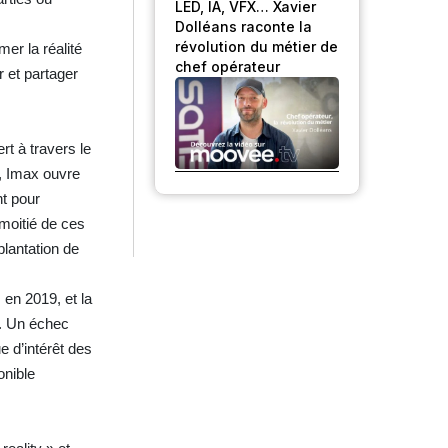
LED, IA, VFX… Xavier
Dolléans raconte la
révolution du métier de
er la réalité
chef opérateur
r et partager
rt à travers le
n, Imax ouvre
nt pour
moitié de ces
plantation de
 en 2019, et la
s. Un échec
e d’intérêt des
onible