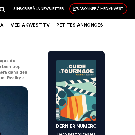
S'INSCRIRE À LA NEWSLETTER
S'ABONNER À MEDIAKWEST
DA
MEDIAKWEST TV
PETITES ANNONCES
asque de
e bien trop
mmera dans des
ual Reality »
DERNIER NUMÉRO
Découvrez toutes les