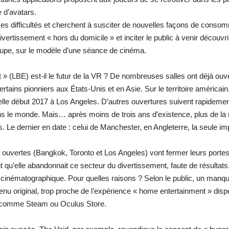
 d’avatars.
es difficultés et cherchent à susciter de nouvelles façons de consomm
divertissement « hors du domicile » et inciter le public à venir découvri
oupe, sur le modèle d’une séance de cinéma.
» (LBE) est-il le futur de la VR ? De nombreuses salles ont déjà ouve
ertains pionniers aux États-Unis et en Asie. Sur le territoire américai
uelle début 2017 à Los Angeles. D’autres ouvertures suivent rapideme
ans le monde. Mais… après moins de trois ans d’existence, plus de la 
s. Le dernier en date : celui de Manchester, en Angleterre, la seule im
re ouvertes (Bangkok, Toronto et Los Angeles) vont fermer leurs portes
qu’elle abandonnait ce secteur du divertissement, faute de résultat
e cinématographique. Pour quelles raisons ? Selon le public, un manqu
nu original, trop proche de l’expérience « home entertainment » disp
es comme Steam ou Oculus Store.