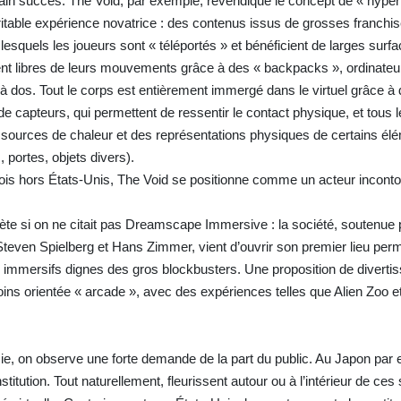
ain succès. The Void, par exemple, revendique le concept de « hyper r
itable expérience novatrice : des contenus issus de grosses franc
 lesquels les joueurs sont « téléportés » et bénéficient de larges surf
ment libres de leurs mouvements grâce à des « backpacks », ordinateu
à dos. Tout le corps est entièrement immergé dans le virtuel grâce à
 capteurs, qui permettent de ressentir le contact physique, et tous 
s sources de chaleur et des représentations physiques de certains él
, portes, objets divers).
rois hors États-Unis, The Void se positionne comme un acteur incont
ète si on ne citait pas Dreamscape Immersive : la société, soutenue 
ven Spielberg et Hans Zimmer, vient d’ouvrir son premier lieu per
 immersifs dignes des gros blockbusters. Une proposition de diverti
 moins orientée « arcade », avec des expériences telles que Alien Zoo 
sie, on observe une forte demande de la part du public. Au Japon par
titution. Tout naturellement, fleurissent autour ou à l’intérieur de ces 