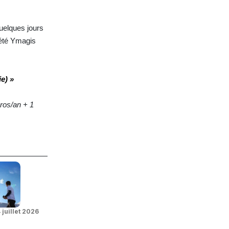
quelques jours
iété Ymagis
ie) »
ros/an + 1
 juillet 2026