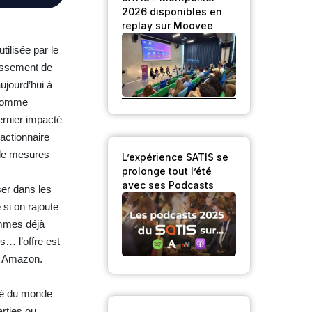
2026 disponibles en
replay sur Moovee
tilisée par le
tissement de
ujourd’hui à
, comme
dernier impacté
actionnaire
 de mesures
L’expérience SATIS se
prolonge tout l’été
avec ses Podcasts
ser dans les
 si on rajoute
ommes déjà
… l’offre est
u Amazon.
upé du monde
arties ou