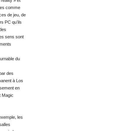
eality » et
hises comme
aces de jeu, de
rs PC qu’ils
 des
les sens sont
éments
ournable du
par des
manent à Los
ssement en
et Magic
 exemple, les
salles