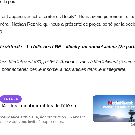
é le pas.
st apparu sur notre territoire : Illucity*. Nous avons pu rencontrer, 
énéral, Nathan Reznik, qui nous a présenté ce projet, porté par la soc
V
).
té virtuelle – La folie des LBE – Illucity, un nouvel acteur (2e part
s dans Mediakwest #30, p.96/97.
Abonnez-vous à Mediakwest
(5 numé
our accéder, dès leur sortie, à nos articles dans leur intégralité.
FUTURS
 IA… les incontournables de l’été sur
intelligence artificielle, écoproduction… Pendant
ediakwest vous invite à explorer les...
24