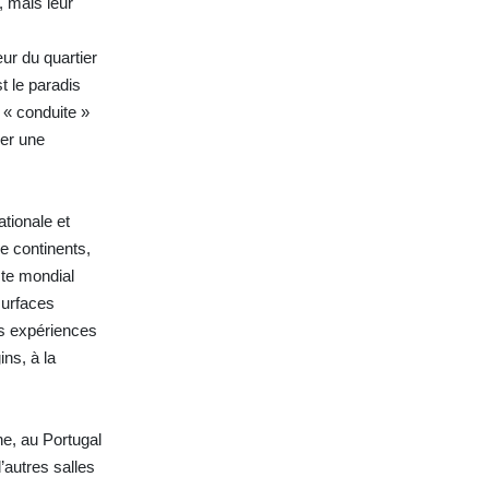
, mais leur
ur du quartier
t le paradis
 « conduite »
ier une
tionale et
re continents,
ste mondial
surfaces
rs expériences
ins, à la
e, au Portugal
’autres salles