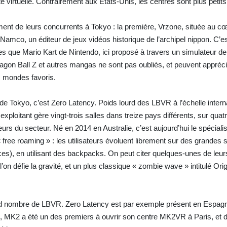
é virtuelle. Contrairement aux États-Unis, les centres sont plus petits
nt de leurs concurrents à Tokyo : la première, Vrzone, située au cœ
Namco, un éditeur de jeux vidéos historique de l’archipel nippon. C’es
es que Mario Kart de Nintendo, ici proposé à travers un simulateur de
 Dragon Ball Z et autres mangas ne sont pas oubliés, et peuvent appréc
s mondes favoris.
e Tokyo, c’est Zero Latency. Poids lourd des LBVR à l’échelle interna
exploitant gère vingt-trois salles dans treize pays différents, sur quat
eurs du secteur. Né en 2014 en Australie, c’est aujourd’hui le spéciali
free roaming » : les utilisateurs évoluent librement sur des grandes 
s), en utilisant des backpacks. On peut citer quelques-unes de leu
on défie la gravité, et un plus classique « zombie wave » intitulé Orig
and nombre de LBVR. Zero Latency est par exemple présent en Espagn
 MK2 a été un des premiers à ouvrir son centre MK2VR à Paris, et d