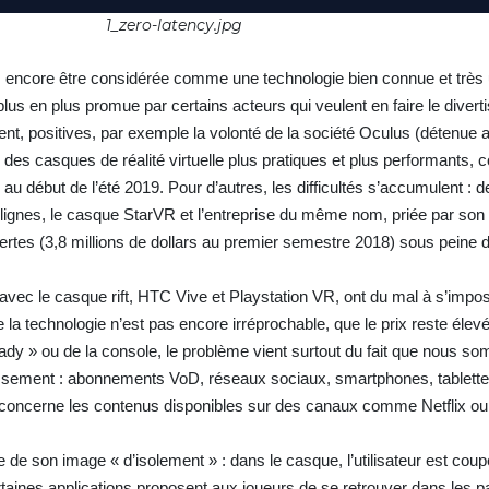
1_zero-latency.jpg
pas encore être considérée comme une technologie bien connue et très u
plus en plus promue par certains acteurs qui veulent en faire le diver
, positives, par exemple la volonté de la société Oculus (détenue a
es casques de réalité virtuelle plus pratiques et plus performants
au début de l’été 2019. Pour d’autres, les difficultés s’accumulent : 
ignes, le casque StarVR et l’entreprise du même nom, priée par son 
pertes (3,8 millions de dollars au premier semestre 2018) sous peine
avec le casque rift, HTC Vive et Playstation VR, ont du mal à s’impo
e la technologie n’est pas encore irréprochable, que le prix reste élevé
dy » ou de la console, le problème vient surtout du fait que nous s
issement : abonnements VoD, réseaux sociaux, smartphones, tablettes
 concerne les contenus disponibles sur des canaux comme Netflix o
ime de son image « d’isolement » : dans le casque, l’utilisateur est co
taines applications proposent aux joueurs de se retrouver dans les p