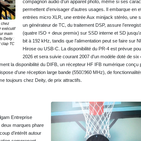
compagnon audio d’un appareil photo, même si ses caracté
permettent d’envisager d’autres usages. Il embarque en e
entrées micro XLR, une entrée Aux minijack stéréo, une so
g chez
un générateur de TC, du traitement DSP, assure l’enregis
 exécutif
(quatre ISO + deux premix) sur SSD interne et SD jusqu’
eur main
s Deity :
bit à 192 kHz, tandis que l’alimentation peut se faire sur 
t clap TC
Hirose ou USB-C. La disponibilité du PR-4 est prévue pou
2026 et sera suivie courant 2007 d’un modèle doté de six 
ment la disponibilité du DIFB, un récepteur HF IFB numérique conçu 
 dispose d’une réception large bande (550960 MHz), de fonctionnalité
 toujours chez Deity, de prix attractifs.
lgam Entreprise
de deux marques phare
oup d’intérêt autour
tation comprenant