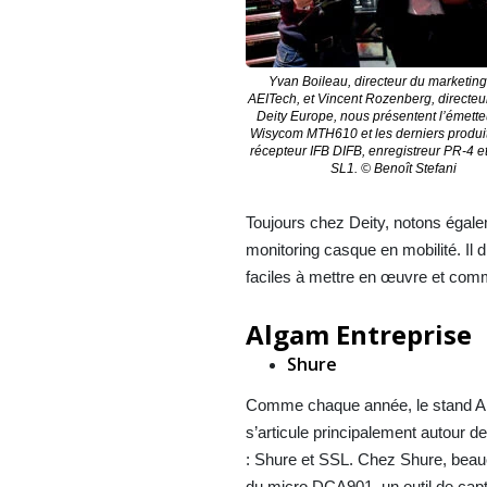
Yvan Boileau, directeur du marketin
AEITech, et Vincent Rozenberg, directeur
Deity Europe, nous présentent l’émett
Wisycom MTH610 et les derniers produit
récepteur IFB DIFB, enregistreur PR-4 e
SL1. © Benoît Stefani
Toujours chez Deity, notons égale
monitoring casque en mobilité. Il
faciles à mettre en œuvre et comme
Algam Entreprise
Shure
Comme chaque année, le stand A
s’articule principalement autour 
: Shure et SSL. Chez Shure, beauc
du micro DCA901, un outil de cap