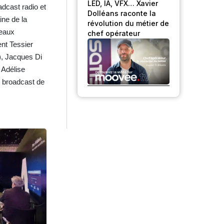
LED, IA, VFX… Xavier
adcast radio et
Dolléans raconte la
ne de la
révolution du métier de
veaux
chef opérateur
nt Tessier
), Jacques Di
 Adélise
t broadcast de