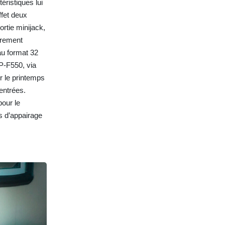
ristiques lui
ffet deux
rtie minijack,
trement
au format 32
NP-F550, via
r le printemps
entrées.
pour le
s d’appairage