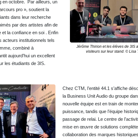
 en octobre. Par ailleurs, un
rcours pro », soutient la
ants dans leur recherche
nimés par des artistes afin de
e et la confiance en soi . Enfin
 acteurs institutionnels tels
Jérôme Thirion et les élèves de 3IS a
ramme, combiné à
visiteurs sur leur stand. © Lisa 
rantit aujourd’hui un excellent
ur les étudiants de 3IS.
Chez CTM, l’entité 44.1 s’affiche d
la Business Unit Audio du groupe dans
nouvelle équipe est en train de monte
puissance, tandis que l’équipe histori
passage de relai. Le centre de l’activit
mise en œuvre de solutions complète
collaboration des marques historiques