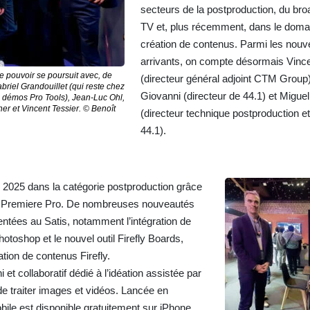
secteurs de la postproduction, du bro
TV et, plus récemment, dans le domai
création de contenus. Parmi les nou
arrivants, on compte désormais Vince
e pouvoir se poursuit avec, de
(directeur général adjoint CTM Group
briel Grandouillet (qui reste chez
Giovanni (directeur de 44.1) et Miguel
démos Pro Tools), Jean-Luc Ohl,
r et Vincent Tessier. © Benoît
(directeur technique postproduction e
44.1).
 2025 dans la catégorie postproduction grâce
 de Premiere Pro. De nombreuses nouveautés
sentées au Satis, notamment l’intégration de
toshop et le nouvel outil Firefly Boards,
ation de contenus Firefly.
 et collaboratif dédié à l’idéation assistée par
de traiter images et vidéos. Lancée en
le est disponible gratuitement sur iPhone.