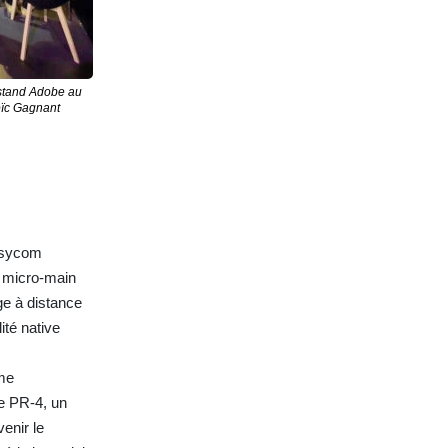
 stand Adobe au
ïc Gagnant
Wisycom
 micro-main
ge à distance
ité native
mme
le PR-4, un
enir le