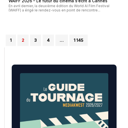
WAIFF 2026 – Le futur du cinéma s’écrit à Cannes
En avril dernier, la deuxième édition du World AI Film Festival
(WAIFF) a érigé le rendez-vous en point de rencontre...
1
2
3
4
…
1 145