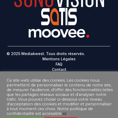
© 2025 Mediakwest. Tous droits réservés.
Mentions Légales
FAQ
Contact
Plan Du Site
Ce site web utilise des cookies. Les cookies nous
permettent de personnaliser le contenu de notre site,
DONNEES PERSONNELLES
de mesurer l’audience, d’offrir des fonctionnalités telles
CONDITIONS GÉNÉRALES DE VENTE ABONNEMENT
que les partages réseaux sociaux et d’analyser notre
CONDITIONS GÉNÉRALES D’UTILISATION
trafic. Vous pouvez choisir ci-dessous votre niveau
d’acceptation des cookies et modifier et personnaliser
à tout moment ces choix. Notre politique de
confidentialité est accessible
ici
.