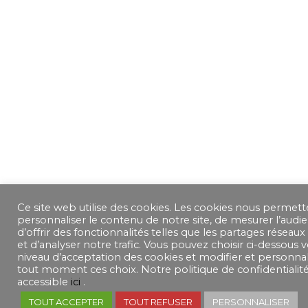
Ce site web utilise des cookies. Les cookies nous permet
personnaliser le contenu de notre site, de mesurer l’audie
d’offrir des fonctionnalités telles que les partages réseaux
et d’analyser notre trafic. Vous pouvez choisir ci-dessous 
niveau d’acceptation des cookies et modifier et personnal
tout moment ces choix. Notre politique de confidentialité
accessible
ici
.
TOUT ACCEPTER
TOUT REFUSER
PERSONNALISER